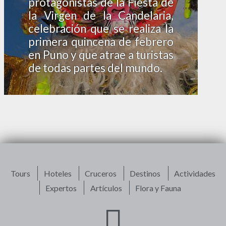
protagonistas de la Fiesta de
la Virgen de la Candelaria,
celebración que se realiza la
primera quincena de febrero
en Puno y que atrae a turistas
de todas partes del mundo.
Tours
Hoteles
Cruceros
Destinos
Actividades
Expertos
Artículos
Flora y Fauna