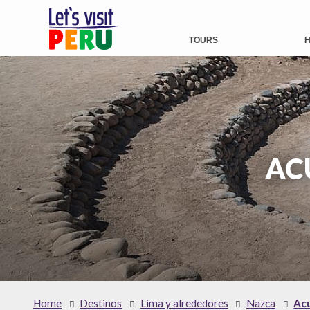
TOURS
H
AC
Home
Destinos
Lima y alrededores
Nazca
Acu