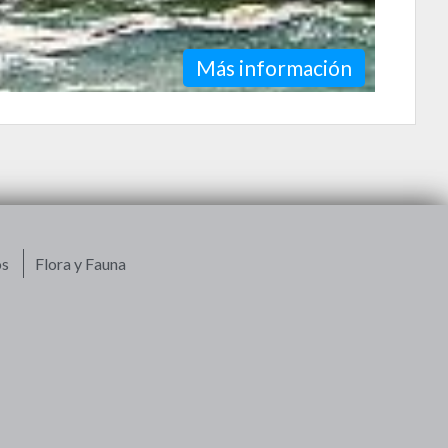
Más información
os
Flora y Fauna