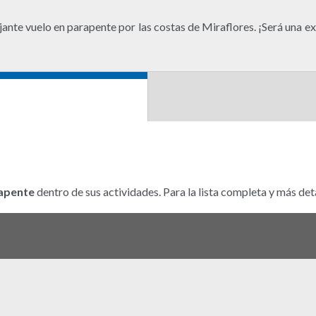
ajante vuelo en parapente por las costas de Miraflores. ¡Será una e
apente
dentro de sus actividades. Para la lista completa y más deta
peruana y aventúrate con este vuelo en parapente por Lima y sus costas!