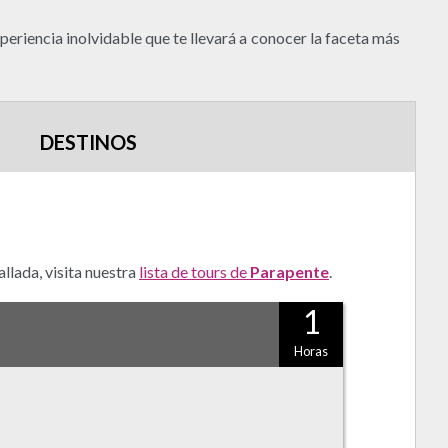
xperiencia inolvidable que te llevará a conocer la faceta más
DESTINOS
llada, visita nuestra
lista de tours de
Parapente
.
1
Horas
 Atrévete…