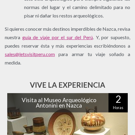
normas del lugar y el camino delimitado para no
pisar ni dañar los restos arqueológicos.
Si quieres conocer más destinos imperdibles de Nazca, revisa
nuestra
guía de viaje por el sur del Perú
. Y, por supuesto,
puedes reservar ésta y más experiencias escribiéndonos a
sales@letsvisitperu.com
para armar tu viaje soñado a
medida.
VIVE LA EXPERIENCIA
2
Visita al Museo Arqueológico
Antonini en Nazca
Horas
Si andas por Nazca no puedes perderte una visita a este
entretenido museo, que te explicará los hallazgos
arqueológicos más importantes…