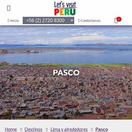
0
Inicio
Contáctanos
PASCO
Home
Destinos
Lima y alrededores
Pasco