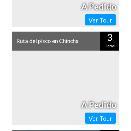
A Pedido
Ver Tour
3
Ruta del pisco en Chincha
Horas
¿Sabías que al sur de Lima se encuentra una de las zonas
pisqueras más famosas del Perú? Si estás en Chincha
no puedes perderte este…
A Pedido
Ver Tour