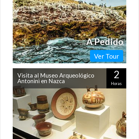
A Pedido
Ver Tour
2
Visita al Museo Arqueológico
Antonini en Nazca
Horas
Si andas por Nazca no puedes perderte una visita a este
entretenido museo, que te explicará los hallazgos
arqueológicos más importantes…