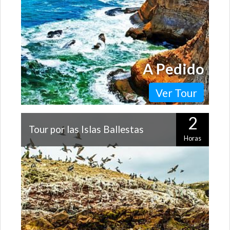
A Pedido
Ver Tour
2
Tour por las Islas Ballestas
Horas
Frente a las costas de Pisco se encuentran las Islas
Ballestas, un hermoso y pequeño archipiélago donde
viven miles de aves, pingüinos…