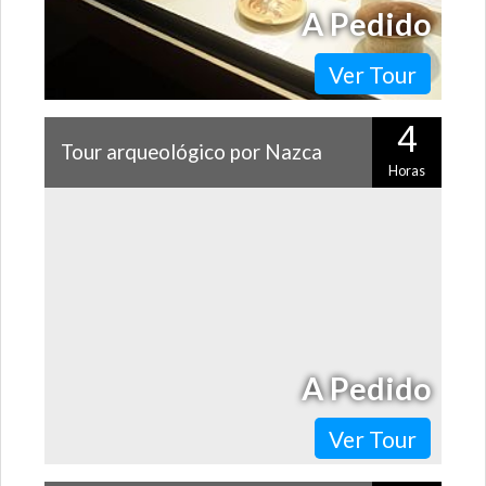
A Pedido
Ver Tour
4
Tour arqueológico por Nazca
Horas
Si quieres visitar las líneas de Nazca, te sugerimos hacer
este recorrido previamente, que te permitirá conocer
la historia de la cultura…
A Pedido
Ver Tour