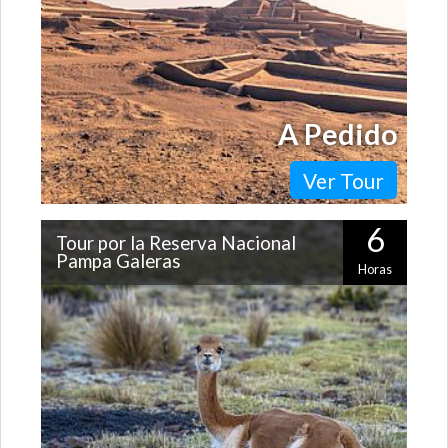
A Pedido
Ver Tour
6
Tour por la Reserva Nacional
Pampa Galeras
Horas
La vicuña es uno de los animales más representativos
de Perú y está protegida por su enorme valor natural.
En Pampa Galeras se han…