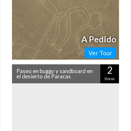
A Pedido
Ver Tour
2
Paseo en buggy y sandboard en
el desierto de Paracas
Horas
El desierto de Paracas ofrece un sinfín de aventuras
para vivir en él y este tour te invita a disfrutar de las
más entretenidas: buggy…