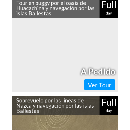
Full
Tour en buggy por el oasis de
Huacachina y navegación por las
islas Ballestas
day
Al sur de Lima hay muchísimos secretos que están listos
para que los descubras. ¿Por qué no conocerlos con
este entretenido tour que…
A Pedido
Ver Tour
Full
Sobrevuelo por las líneas de
Nazca y navegación por las islas
Ballestas
day
Cerca de 800 figuras realizadas hace miles de años aún
se mantienen intactas en el desierto. ¿Te atreves a
volar sobre las famosas…