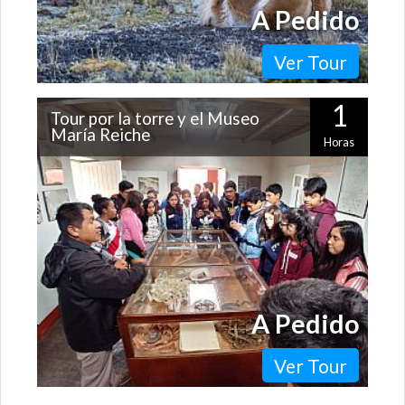
A Pedido
Ver Tour
1
Tour por la torre y el Museo
María Reiche
Horas
¿Quieres ver las líneas de Nazca pero te dan miedo los
aviones? ¡Esta es la mejor manera de hacerlo, porque la
torre María Reiche te…
A Pedido
Ver Tour