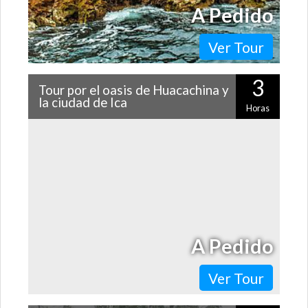
A Pedido
Ver Tour
3
Tour por el oasis de Huacachina y
la ciudad de Ica
Horas
Ica lo tiene todo: historia, patrimonio, naturaleza y
bodegas pisqueras. ¡Conócelo todo en este tour que,
además de todo esto, te…
A Pedido
Ver Tour