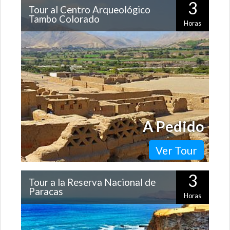
3
Tour al Centro Arqueológico
Tambo Colorado
Horas
Si te apasiona la historia de la civilización Inca, no
puedes perderte la oportunidad de conocer Tambo
Colorado, un antiguo asentamiento…
A Pedido
Ver Tour
3
Tour a la Reserva Nacional de
Paracas
Horas
Ubicada en la costa sur del Perú, esta zona protegida
alberga un frágil y único ecosistema rodeado de
hermosas playas, que podrás conocer…