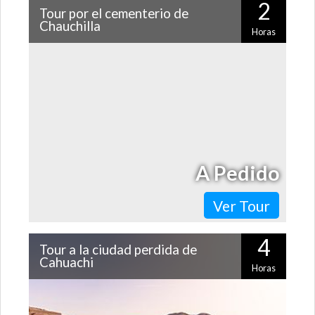
2
Tour por el cementerio de
Chauchilla
Horas
Viajaremos a sólo 30 kilómetros de Nazca para visitar el
Cementerio de Chauchilla, una necrópolis que te
asombrará con sus momias perfectamente…
A Pedido
Ver Tour
4
Tour a la ciudad perdida de
Cahuachi
Horas
Conoce en profundidad las creencias y la forma en que
vivió la cultura Nazca recorriendo la ciudad perdida de
Cahuachi, un interesante…