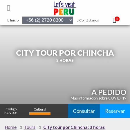
0
Inicio
Contáctanos
CITY TOUR POR CHINCHA
3 HORAS
A PEDIDO
Mas información sobre COVID-19
Código
Cultural
Consultar
Reservar
BGV001
alto
Home
Tours
City tour por Chincha: 3 horas