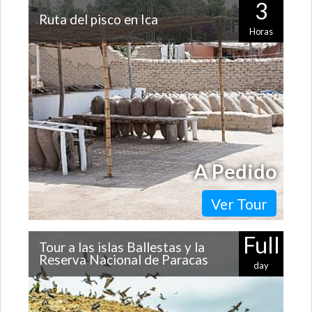
3
Ruta del pisco en Ica
Horas
Ica se ha convertido en una de las provincias más
importantes de Perú en cuanto a la producción de vino
y pisco. Este recorrido te…
A Pedido
Ver Tour
Full
Tour a las islas Ballestas y la
Reserva Nacional de Paracas
day
Muy cerca de Lima se encuentran grandes atractivos de
la costa peruana: las islas Ballestas, la Reserva Nacional
de Paracas y hermosas…