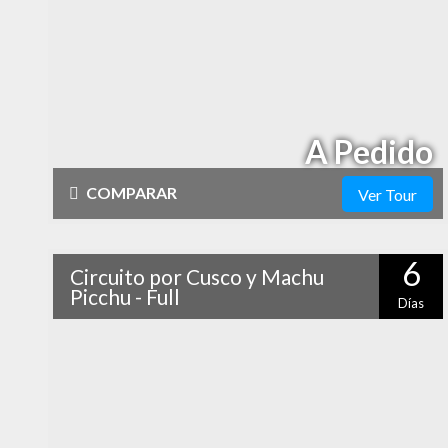
Descubre los principales atractivos del sur del Perú de
Vida Nocturna
manera pausada y tranquila. Este circuito completo te
llevará a conocer Lima, Paracas, las líneas de Nazca,
Arequipa, el Valle del Colca, Puno, el lago Titicaca,
Cusco, el Valle…
A Pedido
COMPARAR
Ver Tour
Físico
Cultural
6
Circuito por Cusco y Machu
Naturaleza
Picchu - Full
Días
Cusco y sus alrededores tienen tanto por recorrer, que
Vida Nocturna
la mejor recomendación que podemos darte es
tomártelo con calma y disfrutar cada lugar que
conocerás. Desde la ciudad hasta Machu Picchu,
pasando por el Valle Sagrado, Maras y…