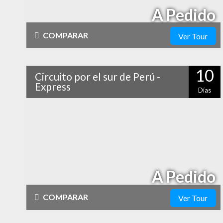
A Pedido
COMPARAR
Ver Tour
Físico
Cultural
10
Circuito por el sur de Perú -
alto
Naturaleza
Express
Días
alto
Recorre los principales atractivos de la zona sur del
Vida Nocturna
Perú pasando por Lima, Arequipa, el Cañón del Colca, el
lago Titicaca, Cusco, el Valle Sagrado y Machu Picchu.
¡En sólo 10 días habrás conocido los impersibles de
Perú!
A Pedido
COMPARAR
Ver Tour
Físico
Cultural