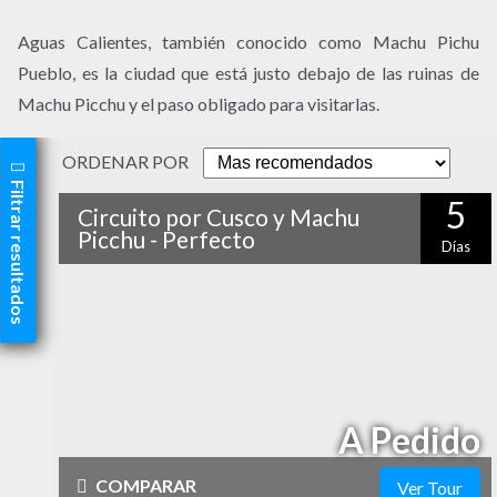
Aguas Calientes, también conocido como Machu Pichu
Pueblo, es la ciudad que está justo debajo de las ruinas de
Machu Picchu y el paso obligado para visitarlas.
ORDENAR POR
Filtrar resultados
5
Circuito por Cusco y Machu
Picchu - Perfecto
Días
Si quieres conocer Cusco y Machu Picchu, podrás
hacerlo en tan sólo cinco días con este completo
programa. ¡Conocerás la ciudad, los principales
yacimientos arqueológicos y también el espectacular
Valle Sagrado!
A Pedido
COMPARAR
Ver Tour