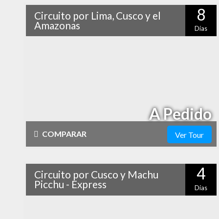
8
Circuito por Lima, Cusco y el
alto
Naturaleza
Amazonas
Días
¿Sabías que Lima, Cusco e Iquitos están perfectamente
Vida Nocturna
conectados por vía aérea? ¡Entonces no te pierdas la
oportunidad de combinar estos tres destinos en un
viaje inolvidable lleno de historia, cultura, naturaleza y
aventura!
A Pedido
COMPARAR
Ver Tour
Físico
Cultural
4
Circuito por Cusco y Machu
alto
Naturaleza
Picchu - Express
Días
alto
No necesitas unas largas vacaciones para conocer los
Vida Nocturna
atractivos más llamativos de Cusco y sus alrededores,