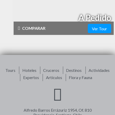
por Machu Picchu en un día?
A Pedido
COMPARAR
Ver Tour
Físico
Cultural
bajo
alto
Naturaleza
Vida Nocturna
Tours
Hoteles
Cruceros
Destinos
Actividades
Expertos
Artículos
Flora y Fauna
Alfredo Barros Errázuriz 1954, Of. 810
Providencia, Santiago, Chile