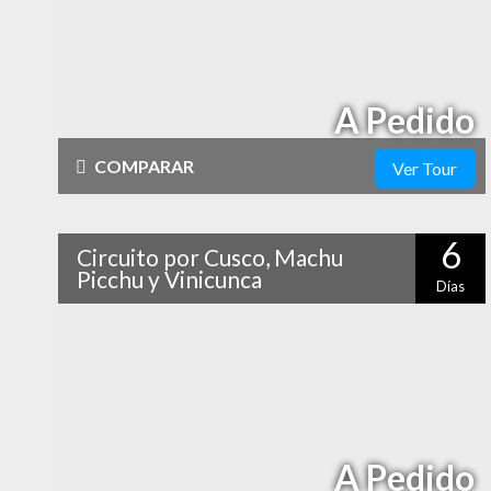
pues en sólo 4 días podrás visitar la ciudad, los pueblos
aledaños y la mítica Ciudadela Sagrada de Machu
Picchu.
A Pedido
COMPARAR
Ver Tour
Físico
Cultural
6
Circuito por Cusco, Machu
alto
Naturaleza
Picchu y Vinicunca
Días
¿Tienes alma aventurera? Entonces no puedes dejar de
Vida Nocturna
conocer la espectacular Montaña de 7 Colores.
Además, este programa te permitirá combinarla con
Cusco, Machu Picchu y los lugares más destacados de
sus alrededores.
A Pedido