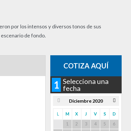
ron por los intensos y diversos tonos de sus
o escenario de fondo.
COTIZA AQUÍ
Selecciona una
1
fecha
Diciembre
2020
L
M
X
J
V
S
D
1
2
3
4
5
6