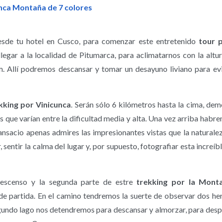
nca Montaña de 7 colores
sde tu hotel en Cusco, para comenzar este entretenido
tour 
egar a la localidad de Pitumarca, para aclimatarnos con la altur
. Allí podremos descansar y tomar un desayuno liviano para evi
kking por Vinicunca
. Serán sólo 6 kilómetros hasta la cima, de
s que varían entre la dificultad media y alta. Una vez arriba habr
cansacio apenas admires las impresionantes vistas que la naturale
sentir la calma del lugar y, por supuesto, fotografiar esta increíb
escenso y la segunda parte de estre
trekking por la Monta
de partida. En el camino tendremos la suerte de observar dos he
 segundo lago nos detendremos para descansar y almorzar, para des