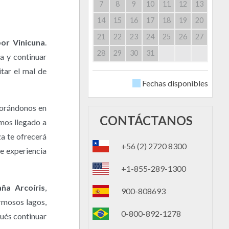
7
8
9
10
11
12
13
14
15
16
17
18
19
20
21
22
23
24
25
26
27
por Vinicuna
.
28
29
30
31
a y continuar
tar el mal de
Fechas disponibles
morándonos en
CONTÁCTANOS
emos llegado a
za te ofrecerá
+56 (2) 2720 8300
le experiencia
+1-855-289-1300
ña Arcoíris
,
900-808693
rmosos lagos,
0-800-892-1278
pués continuar