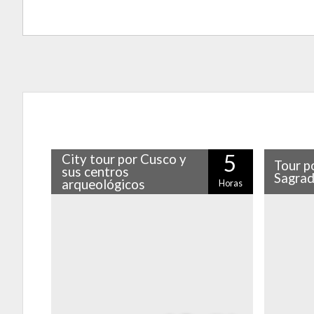
5
City tour por Cusco y
Tour po
sus centros
Sagra
arqueológicos
Horas
Porque esta ciudad es mucho más que un
Si quiere
sitio de paso antes de visitar Machu
a cabali
Picchu, dale una oportunidad con este
por el
entretenido city…
Ollantay