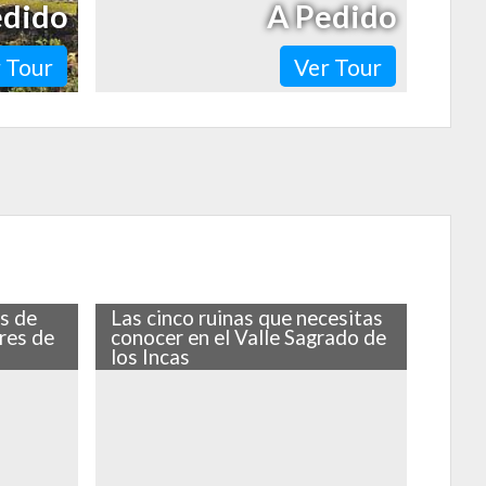
edido
A Pedido
 Tour
Ver Tour
s de
Las cinco ruinas que necesitas
res de
conocer en el Valle Sagrado de
los Incas
y mochila,
Estos son los mejores destinos
 cuatro
turísticos en el Valle Sagrado ¡No te los
mo que no
puedes perder!