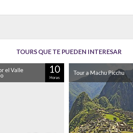
TOURS QUE TE PUEDEN INTERESAR
10
r el Valle
Tour a Machu Picchu
do
Horas
s conocer la historia de los incas
Es considerado una de las 
dad, no puedes perderte un tour
Maravillas del Mundo Modern
 Valle Sagrado. Pisac,
de ser Patrimonio de la Human
tambo y Urubamba,…
dos atributos así de…