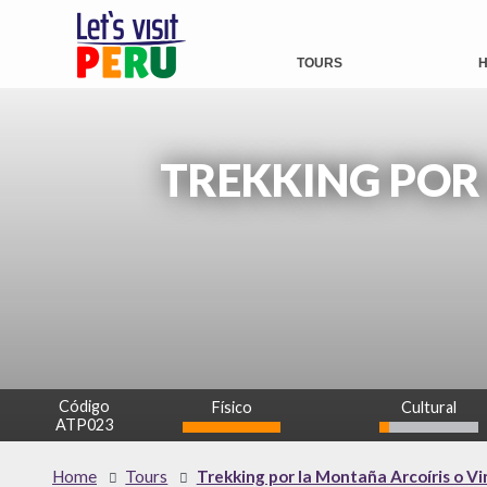
TOURS
H
TREKKING POR
Código
Físico
Cultural
ATP023
alto
bajo
Home
Tours
Trekking por la Montaña Arcoíris o V