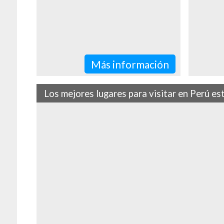
Más información
Los mejores lugares para visitar en Perú e
From the colorful rainbow mountain to the turquoise wat