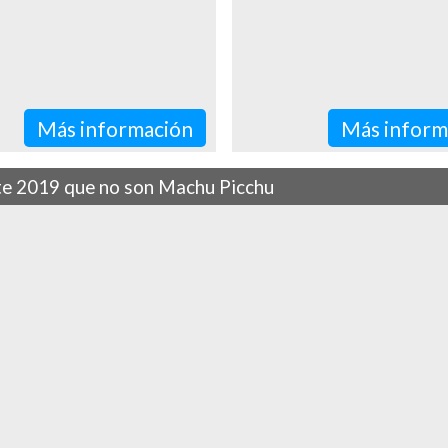
Más información
Más inform
ste 2019 que no son Machu Picchu
ers of Lake Parón, here are the most amazing places you must see in P