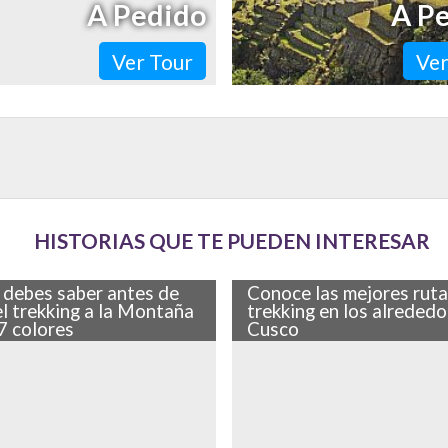
A Pedido
A P
Ver Tour
Ver
HISTORIAS QUE TE PUEDEN INTERESAR
 debes saber antes de
Conoce las mejores ruta
el trekking a la Montaña
trekking en los alrededo
 7 colores
Cusco
ña de los Siete Colores es uno
Prepara tus zapatos, bastones 
tractivos turísticos de moda en
porque hoy te traemos
utivando a miles de viajeros con
recomendaciones de senderis
os…
te puedes perder si viajas…