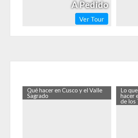
A Pedido
Ver Tour
Qué hacer en Cusco y el Valle
Lo que
Sagrado
hacer 
de los
Cusco y el Valle Sagrado te llevarán a
La Monta
conocer de cerca la historia incaica, sus
de los a
principales centros arqueológicos y toda
Cusco, ca
la naturaleza…
sus cerr