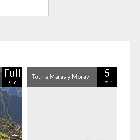
Full
5
Tour a Maras y Moray
day
Horas
Nuevas 7
¿Estás preparando tu itinerario para
o, además
visitar Cusco y sus alrededores?
idad. Con
¡Entonces reserva un día para realizar
este tour por Maras y…