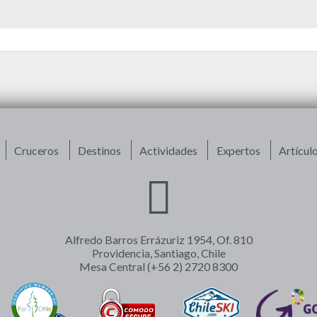
Cruceros
Destinos
Actividades
Expertos
Artícul
Alfredo Barros Errázuriz 1954, Of. 810
Providencia, Santiago, Chile
Mesa Central (+56 2) 2720 8300