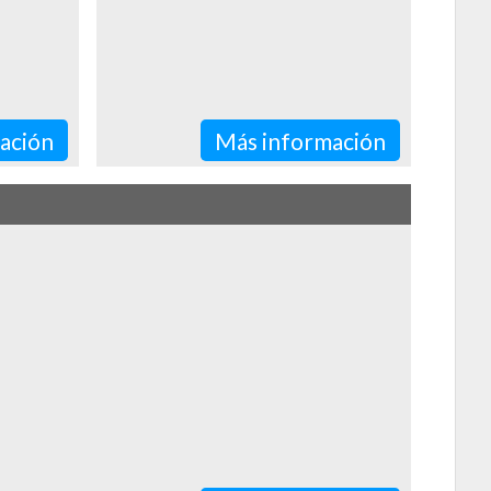
ación
Más información
eru this year.