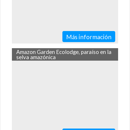
Más información
Amazon Garden Ecolodge, paraíso en la
selva amazónica
Descubre el Amazonas a través de los ojos de la
hermosa familia que maneja este exclusivo ecolodge en
Iquitos.