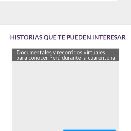
HISTORIAS QUE TE PUEDEN INTERESAR
Documentales y recorridos virtuales
para conocer Perú durante la cuarentena
En Let’s Visit Perú recopilamos los mejores
documentales y recorridos virtuales para que
aproveches esta cuarentena, desde el país…