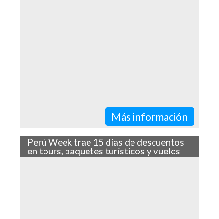
que tienes que visitar si visitas nuestro hermoso país.
Más información
Perú Week trae 15 días de descuentos
en tours, paquetes turísticos y vuelos
Desde el 2 al 16 de agosto en Lets Visit Peru
tendremos nuestros programas más cotizados con
rebajas