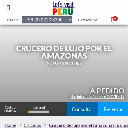
0
Inicio
Contáctanos
CRUCERO DE LUJO POR EL
AMAZONAS
6 DÍAS / 5 NOCHES
A PEDIDO
Mas información sobre COVID-19
Código
Cultural
Consultar
Reservar
LIM014
bajo
Naturaleza
Home
Cruceros
Crucero de lujo por el Amazonas: 6 días