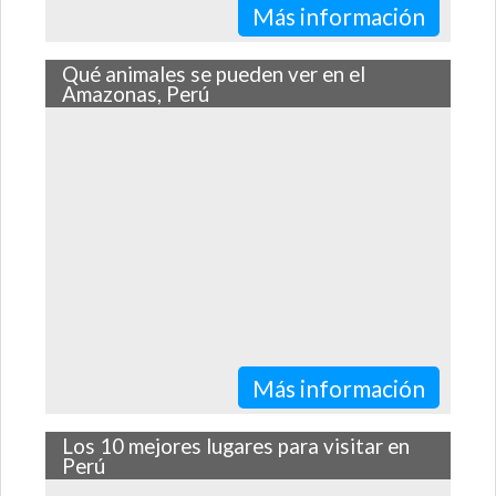
Más información
Qué animales se pueden ver en el
Amazonas, Perú
Estos son algunos de los ejemplares más exóticos de la
fauna silvestre que puedes observar en la selva
peruana.
Más información
Los 10 mejores lugares para visitar en
Perú
A continuación te contamos cuáles son los 10 lugares