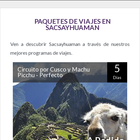
PAQUETES DE VIAJES EN
SACSAYHUAMAN
Ven a descubrir Sacsayhuaman a través de nuestros
mejores programas de viajes.
5
Circuito por Cusco y Machu
Picchu - Perfecto
Días
Si quieres conocer Cusco y Machu Picchu, podrás
hacerlo en tan sólo cinco días con este completo
programa. ¡Conocerás la ciudad, los…