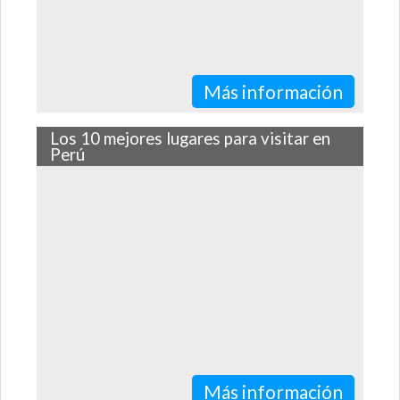
Más información
Los 10 mejores lugares para visitar en
Perú
A continuación te contamos cuáles son los 10 lugares
que tienes que visitar si visitas nuestro hermoso país.
Más información