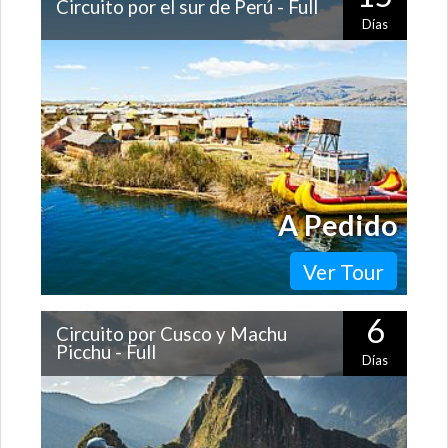
Circuito por el sur de Perú - Full
Días
Descubre los principales atractivos del sur del Perú de
manera pausada y tranquila. Este circuito completo te
llevará a conocer Lima,…
A Pedido
Ver Tour
6
Circuito por Cusco y Machu
Picchu - Full
Días
Cusco y sus alrededores tienen tanto por recorrer, que
la mejor recomendación que podemos darte es
tomártelo con calma y disfrutar…