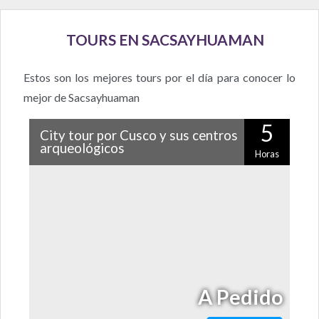
TOURS EN SACSAYHUAMAN
Estos son los mejores tours por el día para conocer lo
mejor de Sacsayhuaman
5
City tour por Cusco y sus centros
arqueológicos
Horas
Porque esta ciudad es mucho más que un sitio de paso
antes de visitar Machu Picchu, dale una oportunidad
con este entretenido city…
A Pedido