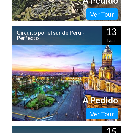
A Pedido
Ver Tour
13
Circuito por el sur de Perú -
Perfecto
Días
Es uno de los circuitos más completos que podrás
hacer para recorrer los imperdibles de Perú. Por sólo
mencionar algunas, conocerás…
A Pedido
Ver Tour
15