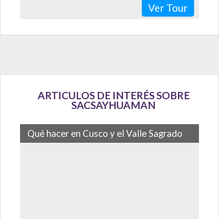
Ver Tour
ARTICULOS DE INTERÉS SOBRE
SACSAYHUAMAN
Qué hacer en Cusco y el Valle Sagrado
Cusco y el Valle Sagrado te llevarán a conocer de cerca
la historia incaica, sus principales centros
arqueológicos y toda la naturaleza…