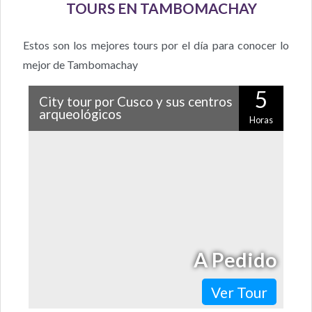
TOURS EN TAMBOMACHAY
Estos son los mejores tours por el día para conocer lo
mejor de Tambomachay
5
City tour por Cusco y sus centros
arqueológicos
Horas
Porque esta ciudad es mucho más que un sitio de paso
antes de visitar Machu Picchu, dale una oportunidad
con este entretenido city…
A Pedido
Ver Tour