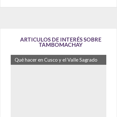
ARTICULOS DE INTERÉS SOBRE
TAMBOMACHAY
Qué hacer en Cusco y el Valle Sagrado
Cusco y el Valle Sagrado te llevarán a conocer de cerca
la historia incaica, sus principales centros
arqueológicos y toda la naturaleza…