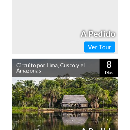
A Pedido
Ver Tour
8
Circuito por Lima, Cusco y el
Amazonas
Días
¿Sabías que Lima, Cusco e Iquitos están perfectamente
conectados por vía aérea? ¡Entonces no te pierdas la
oportunidad de combinar…