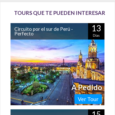
TOURS QUE TE PUEDEN INTERESAR
13
Circuito por el sur de Perú -
Perfecto
Días
Es uno de los circuitos más completos que podrás
hacer para recorrer los imperdibles de Perú. Por sólo
mencionar algunas, conocerás…
A Pedido
Ver Tour
15