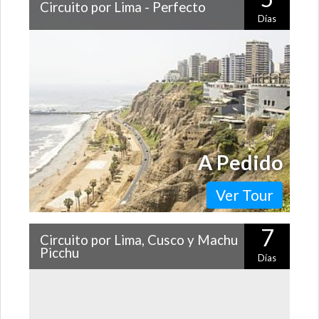
Circuito por Lima - Perfecto
Días
Conoce Lima y lo más hermoso de sus alrededores, con
esta entretenida combinación de experiencias que te
proponemos: ¡el centro histórico…
A Pedido
Ver Tour
7
Circuito por Lima, Cusco y Machu
Picchu
Días
Combina dos de los imperdibles del Perú en un solo
viaje. Durante siete días podrás conocer Lima y los
rincones más hermosos de Cusco.…