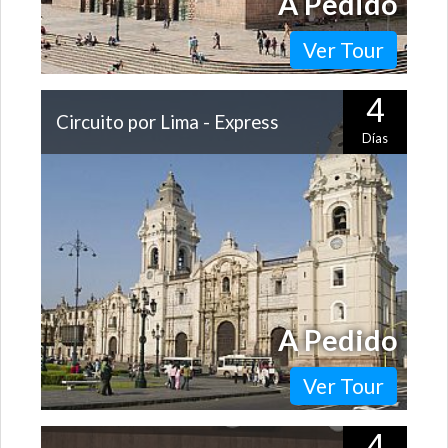
A Pedido
Ver Tour
4
Circuito por Lima - Express
Días
Con su historia, sus hermosos barrios y su exquisita
gastronomía, Lima sorprende a todos sus visitantes.
Descubre por qué la capital…
A Pedido
Ver Tour
4