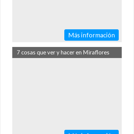
Más información
7 cosas que ver y hacer en Miraflores
El distrito más turístico de Lima reúne todo lo bueno
que hay que aprovechar durante una estadía en esta
capital, desde comer en los…