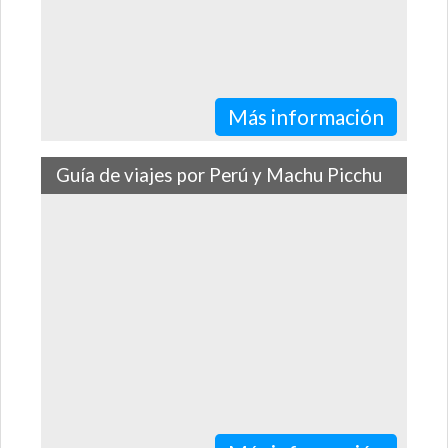
Más información
Guía de viajes por Perú y Machu Picchu
Los destinos imperdibles, las comidas y los atractivos
turísticos que no puedes dejar de visitar en el país más
turístico de Latinoamérica