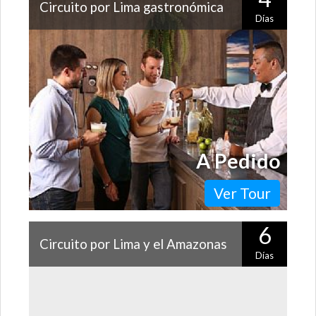
Circuito por Lima gastronómica
Días
Lima es la capital gastronómica de Latinoamérica y, por
eso, merece una visita enfocada en sus exquisitos
sabores. ¡Probarás clásicos…
A Pedido
Ver Tour
6
Circuito por Lima y el Amazonas
Días
Con una excelente conexión aérea, Lima e Iquitos se
mezclan para entregarte unas vacaciones de ensueño.
Cultura, historia, naturaleza…