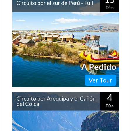
Circuito por el sur de Perú - Full
Días
Descubre los principales atractivos del sur del Perú de
manera pausada y tranquila. Este circuito completo te
llevará a conocer Lima,…
A Pedido
Ver Tour
4
Circuito por Arequipa y el Cañón
del Colca
Días
Conocida como "la Ciudad Blanca" por sus
construcciones en sillar, Arequipa es una de las
ciudades más hermosas del Perú. Este recorrido…