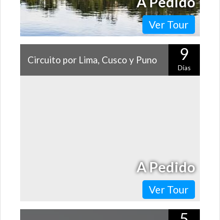
A Pedido
Ver Tour
9
Circuito por Lima, Cusco y Puno
Días
Si quieres combinar los grandes atractivos de Perú,
prepárate para conocer Lima, Cusco, Machu Picchu, el
Valle Sagrado, las islas flotantes…
A Pedido
Ver Tour
5