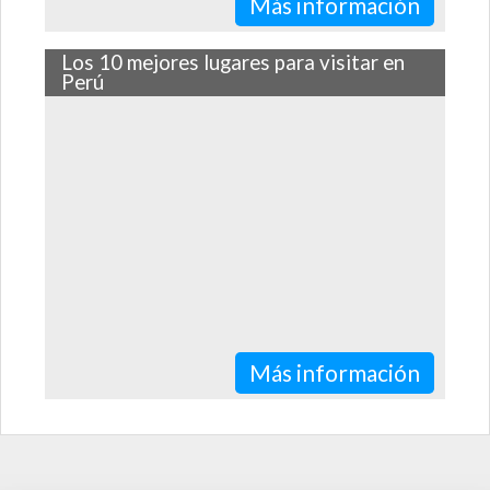
Más información
Los 10 mejores lugares para visitar en
Perú
A continuación te contamos cuáles son los 10 lugares
que tienes que visitar si visitas nuestro hermoso país.
Más información