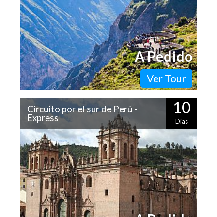
A Pedido
Ver Tour
10
Circuito por el sur de Perú -
Express
Días
Recorre los principales atractivos de la zona sur del
Perú pasando por Lima, Arequipa, el Cañón del Colca, el
lago Titicaca, Cusco,…