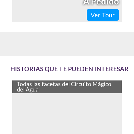
A Pedido
Ver Tour
HISTORIAS QUE TE PUEDEN INTERESAR
Todas las facetas del Circuito Mágico
del Agua
Desde su apertura en 2007, niños y adultos disfrutan
por igual el paseo por las 13 fuentes de agua que
convirtieron a este lugar, el…