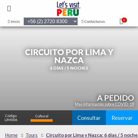
0
Inicio
Contáctanos
CIRCUITO POR LIMA Y
NAZCA
6 DÍAS / 5 NOCHES
A PEDIDO
Mas información sobre COVID-19
Código
Cultural
Consultar
Reservar
LIM006
alto
Naturaleza
Home
Tours
Circuito por Lima y Nazca: 6 días / 5 noche