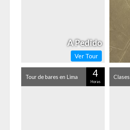
que están listos para que los descubras.
miles de
¿Por qué no conocerlos con este
en el des
entretenido tour que…
las famo
A Pedido
Ver Tour
4
Tour de bares en Lima
Clases
Horas
Si amas la vida nocturna, no puedes dejar
Dicen que
de vivir la de Lima. Este tour de pub crawl
las mejor
te llevará a recorrer los bares icónicos
surfear.
del…
unas olas