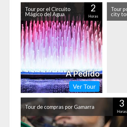
2
Tour por el Circuito
Tour p
Mágico del Agua
city to
Horas
El Circuito Mágico del Agua, el complejo
A muy po
de fuentes más grande del mundo,
ubican
merece una visita, sobre todo si incluye
Pachaca
un espectáculo de…
construid
A Pedido
Ver Tour
3
Tour de compras por Gamarra
Horas
Si quieres adquirir ropa a precios muy convenientes y d
excelente calidad, la zona de Gamarra es el lugar indicad