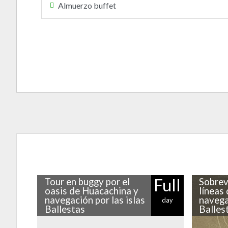
Almuerzo buffet
Full
Tour en buggy por el
Sobrev
oasis de Huacachina y
líneas
navegación por las islas
navega
day
Ballestas
Balles
Al sur de Lima hay muchísimos secretos
Cerca de