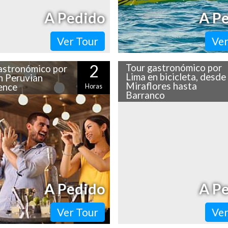
A Pedido
A P
Ver Tour
Ver
2
Tour gastronómico por
astronómico por
Lima en bicicleta, desde
n Peruvian
Miraflores hasta
ence
Horas
Barranco
 cultura y entretención en un
¿Qué tal un entreteni
ar: de eso se trata Peruvian
gastronómico por Lima y
e. Ubicado en pleno Miraflores,
entretenidos distritos en do
uatro pisos…
¡En cada parada podrás degusta
A Pedido
A P
Ver Tour
Ver