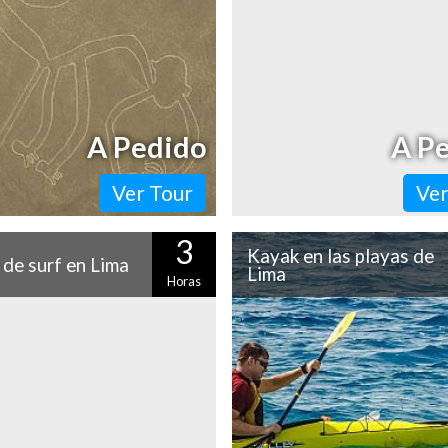
 años aún se mantienen intactas
del Complejo Arqueológico Car
ierto. ¿Te atreves a volar sobre
hace más de 5 mil…
sas…
A Pedido
A P
Ver Tour
Ver
3
Kayak en las playas de
 de surf en Lima
Lima
Horas
 las playas de Miraflores tienen
Lima tiene playas para todo, a
es olas de Lima para aprender a
buenas olas para surfear
 Así que si te animas a capear
tranquilas para nadar o practi
,…
deportes. Es en esas…