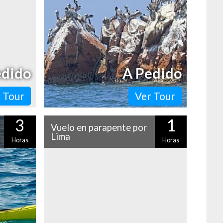
al, donde
navegación por las islas Palomino podrás
ver pingüinos…
edido
A Pedido
 Tour
Ver Tour
3
1
Vuelo en parapente por
Lima
Horas
Horas
lgunas con
¡Sé protagonista de la clásica postal de la
 y otras
capital peruana y aventúrate con este
car otros
vuelo en parapente por Lima y sus
costas! Atrévete…