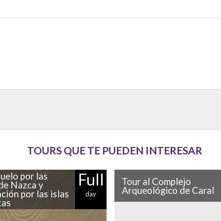
TOURS QUE TE PUEDEN INTERESAR
Full
uelo por las
Tour al Complejo
 de Nazca y
Arqueológico de Caral
ción por las islas
day
tas
¿Sabías que la ciudad más a
 800 figuras realizadas hace
América se encuentra en Perú?