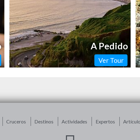
más bohemio de la capital…
o
A Pedido
Ver Tour
Cruceros
Destinos
Actividades
Expertos
Artícul