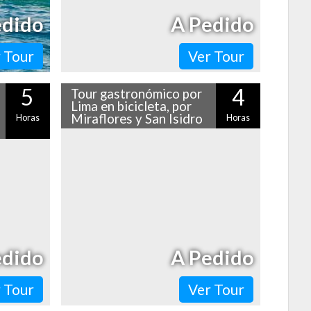
edido
A Pedido
 Tour
Ver Tour
5
4
Tour gastronómico por
Lima en bicicleta, por
Miraflores y San Isidro
Horas
Horas
Si te declaras un amante de los sabores
do tour
peruanos, no te puedes perder este tour
 sus más
gastronómico por Lima en bicicleta.
s ruedas?
Pedaleando por…
r…
edido
A Pedido
 Tour
Ver Tour