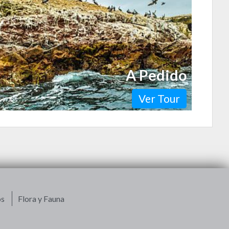
Paracas y hermosas…
A Pedido
Ver Tour
os
Flora y Fauna