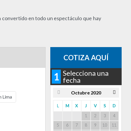
an convertido en todo un espectáculo que hay
COTIZA AQUÍ
Selecciona una
1
fecha
Octubre
2020
n Lima
L
M
X
J
V
S
D
1
2
3
4
5
6
7
8
9
10
11