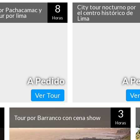
8
City tour nocturno por
or Pachacamac y
el centro histórico de
ur por lima
Lima
Horas
co tiempo de viaje de Lima se
El centro histórico de Lima es 
 las famosas Ruinas de
lugares más hermosos de la ciu
mac, un centro ceremonial
día es un imperdible, ¡imagí
o en la era pre Inca,…
noche! Con…
A Pedido
A P
Ver Tour
Ver
3
Tour por Barranco con cena show
Horas
e
Si quieres conocer la vida nocturna de Lima, no puedes
o
dejar de hacer un tour por Barranco, conocido por ser el