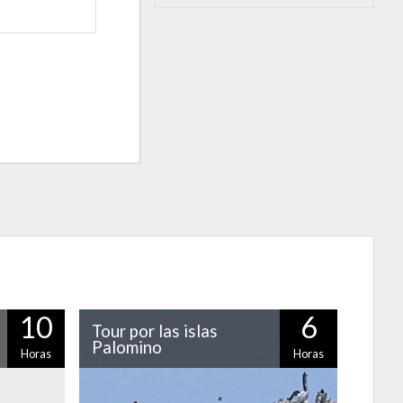
10
6
Tour por las islas
Palomino
Horas
Horas
ntigua de
A sólo media hora de Lima encontrarás el
 Se trata
paraíso de cientos de aves. Y en esta