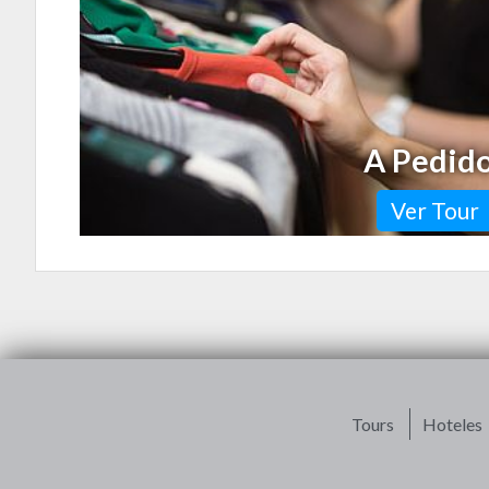
para hacerlo. Este…
A Pedid
Ver Tour
Tours
Hoteles