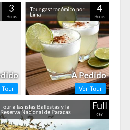
3
4
Tour gastronómico por
Lima
Horas
Horas
uno de los
No te pierdas la oportunidad de
dad. Si de
comprender por qué Lima es considerada
natelo de
la capital gastronómica de Latinoamérica.
Recorrerás un mercado,…
edido
A Pedido
 Tour
Ver Tour
Full
Tour a las islas Ballestas y la
Reserva Nacional de Paracas
day
Muy cerca de Lima se encuentran grandes atractivos de la
costa peruana: las islas Ballestas, la Reserva Nacional de