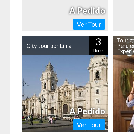
A Pedido
Ver Tour
3
Tour g
City tour por Lima
Perú e
Experi
Horas
Lima es una ciudad que enamora a primera
Sabores,
vista. Desde los hermosos jardines de
solo lug
Miraflores hasta la espectacular herencia
Experienc
colonial del…
en sus c
A Pedido
Ver Tour