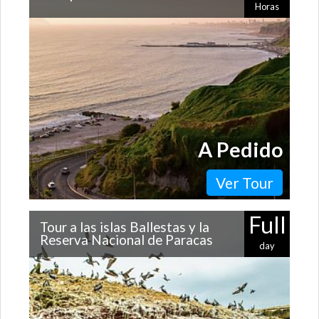
Horas
Si quieres conocer la vida nocturna de Lima, no puedes
dejar de hacer un tour por Barranco, conocido por ser
el más bohemio de la capital…
A Pedido
Ver Tour
Full
Tour a las islas Ballestas y la
Reserva Nacional de Paracas
day
Muy cerca de Lima se encuentran grandes atractivos de
la costa peruana: las islas Ballestas, la Reserva Nacional
de Paracas y hermosas…