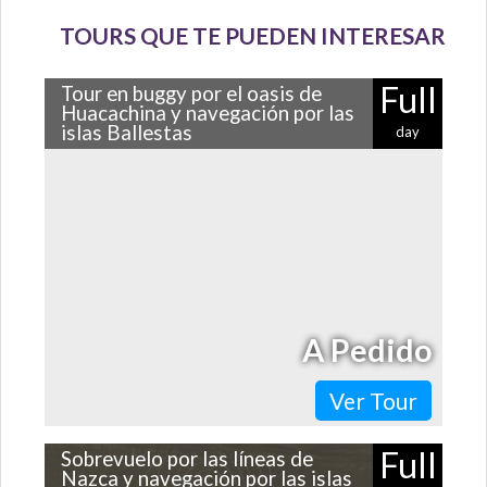
TOURS QUE TE PUEDEN INTERESAR
Full
Tour en buggy por el oasis de
Huacachina y navegación por las
islas Ballestas
day
Al sur de Lima hay muchísimos secretos que están listos
para que los descubras. ¿Por qué no conocerlos con
este entretenido tour que…
A Pedido
Ver Tour
Full
Sobrevuelo por las líneas de
Nazca y navegación por las islas