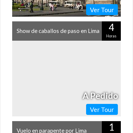
Ver Tour
4
Show de caballos de paso en Lima
Horas
Desde la época de la conquista española y el virreintado
del Perú, los caballos de paso peruanos se han
convertido en todo un espectáculo…
A Pedido
Ver Tour
1
Vuelo en parapente por Lima