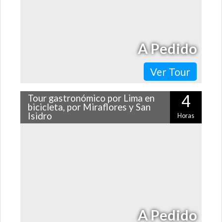
A Pedido
Ver Tour
4
Tour gastronómico por Lima en
bicicleta, por Miraflores y San
Isidro
Horas
Si te declaras un amante de los sabores peruanos, no te
puedes perder este tour gastronómico por Lima en
bicicleta. Pedaleando por…
A Pedido