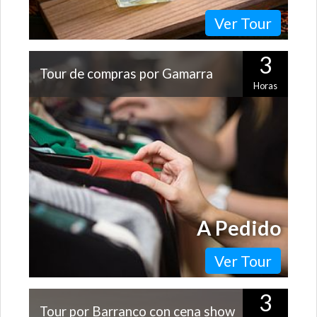
Ver Tour
3
Tour de compras por Gamarra
Horas
Si quieres adquirir ropa a precios muy convenientes y
de excelente calidad, la zona de Gamarra es el lugar
indicado para hacerlo. Este…
A Pedido
Ver Tour
3
Tour por Barranco con cena show