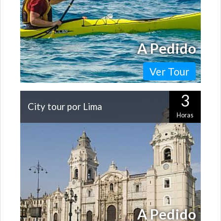
A Pedido
Ver Tour
3
City tour por Lima
Horas
Lima es una ciudad que enamora a primera vista. Desde
los hermosos jardines de Miraflores hasta la
espectacular herencia colonial del…
A Pedido