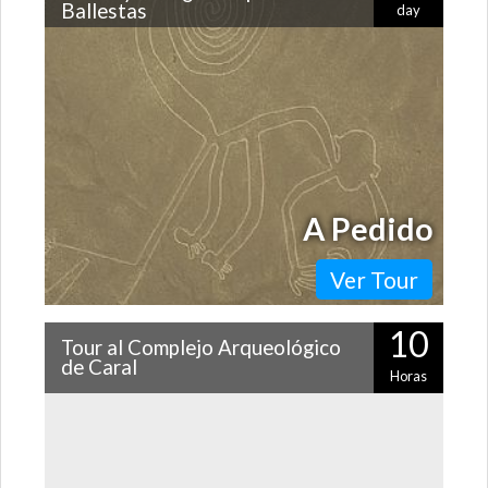
Ballestas
day
Cerca de 800 figuras realizadas hace miles de años aún
se mantienen intactas en el desierto. ¿Te atreves a
volar sobre las famosas…
A Pedido
Ver Tour
10
Tour al Complejo Arqueológico
de Caral
Horas
¿Sabías que la ciudad más antigua de América se
encuentra en Perú? Se trata del Complejo
Arqueológico Caral, donde hace más de 5 mil…