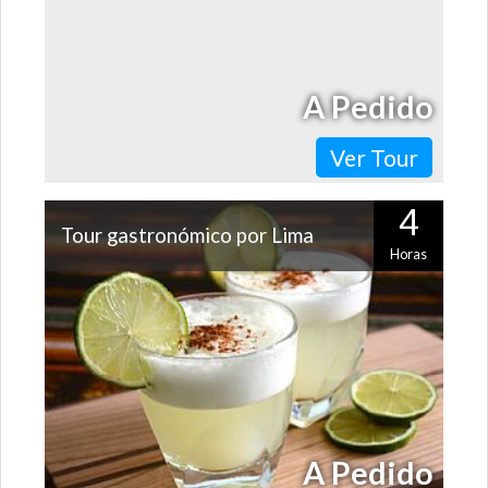
A Pedido
Ver Tour
4
Tour gastronómico por Lima
Horas
No te pierdas la oportunidad de comprender por qué
Lima es considerada la capital gastronómica de
Latinoamérica. Recorrerás un mercado,…
A Pedido