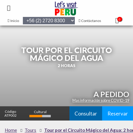
0
Inicio
Contáctanos
TOUR POR EL CIRCUITO
MÁGICO DEL AGUA
2 HORAS
A PEDIDO
Mas información sobre COVID-19
Código
Cultural
Consultar
Reservar
ATP002
Naturaleza
Home
Tours
Tour por el Circuito Mágico del Agua: 2 ho