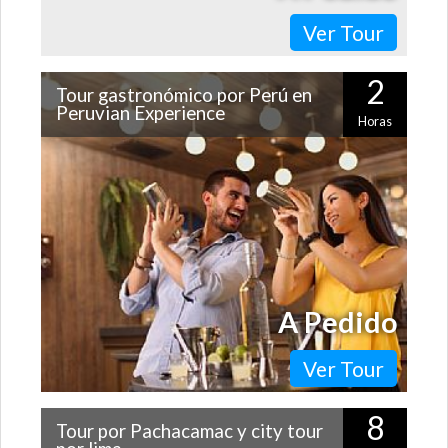
Ver Tour
2
Tour gastronómico por Perú en
Peruvian Experience
Horas
Sabores, cultura y entretención en un solo lugar: de
eso se trata Peruvian Experience. Ubicado en pleno
Miraflores, en sus cuatro pisos…
A Pedido
Ver Tour
8
Tour por Pachacamac y city tour