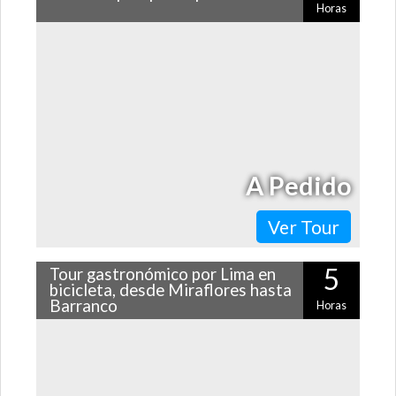
Horas
¡Sé protagonista de la clásica postal de la capital
peruana y aventúrate con este vuelo en parapente por
Lima y sus costas! Atrévete…
A Pedido
Ver Tour
5
Tour gastronómico por Lima en
bicicleta, desde Miraflores hasta
Barranco
Horas
¿Qué tal un entretenido tour gastronómico por Lima y
sus más entretenidos distritos en dos ruedas? ¡En cada
parada podrás degustar…