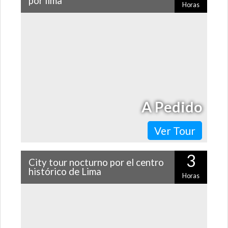
por lima
Horas
A muy poco tiempo de viaje de Lima se ubican las
famosas Ruinas de Pachacamac, un centro ceremonial
construido en la era pre Inca,…
A Pedido
Ver Tour
3
City tour nocturno por el centro
histórico de Lima
Horas
El centro histórico de Lima es uno de los lugares más
hermosos de la ciudad. Si de día es un imperdible,
¡imagínatelo de noche! Con…