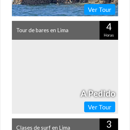
Ver Tour
4
Tour de bares en Lima
Horas
Si amas la vida nocturna, no puedes dejar de vivir la de
Lima. Este tour de pub crawl te llevará a recorrer los
bares icónicos del…
A Pedido
Ver Tour
3
Clases de surf en Lima