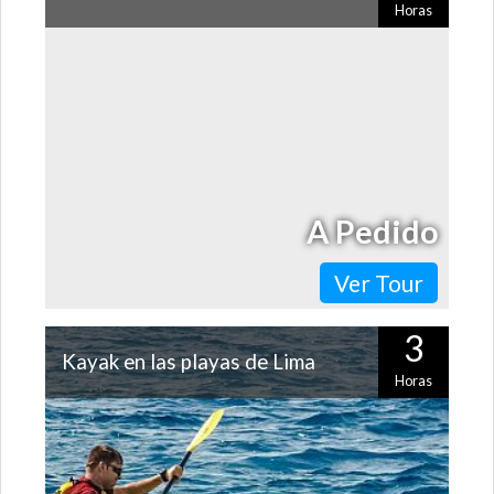
Horas
Dicen que las playas de Miraflores tienen las mejores
olas de Lima para aprender a surfear. Así que si te
animas a capear unas olas,…
A Pedido
Ver Tour
3
Kayak en las playas de Lima
Horas
Lima tiene playas para todo, algunas con buenas olas
para surfear y otras tranquilas para nadar o practicar
otros deportes. Es en esas…