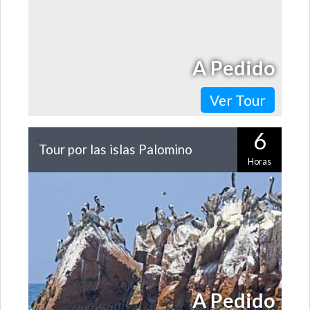
A Pedido
Ver Tour
6
Tour por las islas Palomino
Horas
A sólo media hora de Lima encontrarás el paraíso de
cientos de aves. Y en esta navegación por las islas
Palomino podrás ver pingüinos…
A Pedido