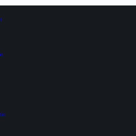
!
ña
ias