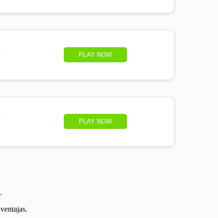
PLAY NOW
PLAY NOW
.
ventajas.