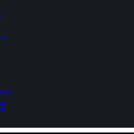
a!
paña
a【2024】
 🎰
 🎰