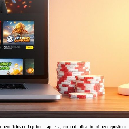
 beneficios en la primera apuesta, como duplicar tu primer depósito o