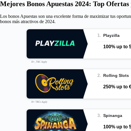
Mejores Bonos Apuestas 2024: Top Ofertas
Los bonos Apuestas son una excelente forma de maximizar tus oportunida
bonos más atractivos de 2024.
1.
Playzilla
100% up to 
18+, T&C Apply
2.
Rolling Slots
250% up to 
18+ T&Cs Apply
3.
Spinanga
100% up to 