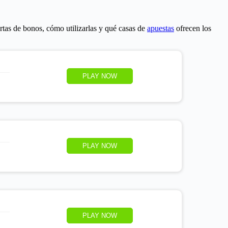
rtas de bonos, cómo utilizarlas y qué casas de
apuestas
ofrecen los
PLAY NOW
PLAY NOW
PLAY NOW