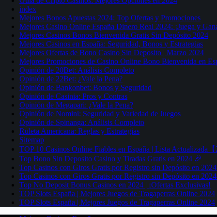
Guía de Cripto Casinos: Mejores Opciones en 2024
index
Mejores Bonos Apuestas 2024: Top Ofertas y Promociones
Mejores Casino Online España Dinero Real 2024: ¡Juega y Gan
Mejores Casinos Bonos Bienvenida Gratis Sin Depósito 2024
Mejores Casinos en España: Seguridad, Bonos y Estrategias
Mejores Ofertas de Bono Casino Sin Deposito | Marzo 2024
Mejores Promociones de Casino Online Bono Bienvenida en Es
Opinión de 20Bet: Análisis Completo
Opinión de 22Bet: ¿Vale la Pena?
Opinión de Bankonbet: Bonos y Seguridad
Opinión de Casinia: Pros y Contras
Opinión de Megapari: ¿Vale la Pena?
Opinión de Nomini: Seguridad y Variedad de Juegos
Opinión de Spinanga: Análisis Completo
Ruleta Americana: Reglas y Estrategias
Sitemap
TOP 10 Casinos Online Fiables en España | Lista Actualizad
Top Bono Sin Deposito Casino y Tiradas Gratis en 2024 🎉
Top Casinos con Giros Gratis por Registro sin Depósito en 2024
Top Casinos con Giros Gratis por Registro sin Depósito en 2024
Top No Deposit Bonus Casinos en 2024 | ¡Ofertas Exclusivas!
TOP Slots España | Mejores Juegos de Tragaperras Online 2024
TOP Slots España | Mejores Juegos de Tragaperras Online 2024