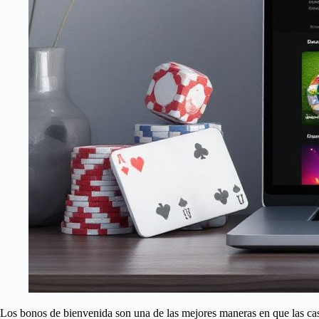
Los bonos de bienvenida son una de las mejores maneras en que las casa