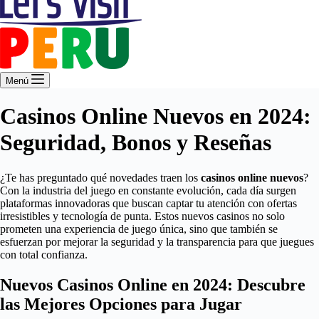
Menú
Casinos Online Nuevos en 2024:
Seguridad, Bonos y Reseñas
¿Te has preguntado qué novedades traen los
casinos online nuevos
?
Con la industria del juego en constante evolución, cada día surgen
plataformas innovadoras que buscan captar tu atención con ofertas
irresistibles y tecnología de punta. Estos nuevos casinos no solo
prometen una experiencia de juego única, sino que también se
esfuerzan por mejorar la seguridad y la transparencia para que juegues
con total confianza.
Nuevos Casinos Online en 2024: Descubre
las Mejores Opciones para Jugar