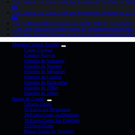
Top Casinos con Giros Gratis por Registro sin Depósito en 2024
🎰
Top Casinos con Giros Gratis por Registro sin Depósito en 2024
🎰
Top No Deposit Bonus Casinos en 2024 | ¡Ofertas Exclusivas!
TOP Slots España | Mejores Juegos de Tragaperras Online 2024
TOP Slots España | Mejores Juegos de Tragaperras Online 2024
Mejores Casinos España
Cripto Casinos
Casinos Nuevos
Opinión de Spinanga
Opinión de Nomini
Opinión de Megapari
Opinión de Casinia
Opinión de Bankonbet
Opinión de 22Bet
Opinión de 20Bet
Bonos de Casino
5 Euros Gratis
50 Euros por Registrarte
20 Euros Gratis sin Depósito
10 Euros Gratis Sin Depósito
25 Giros Gratis
Bonos Gratis sin Depósito