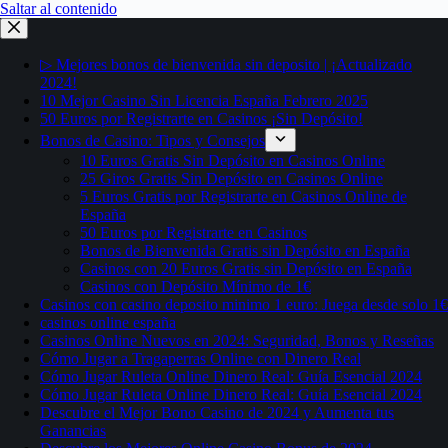
Saltar al contenido
▷ Mejores bonos de bienvenida sin deposito | ¡Actualizado
2024!
10 Mejor Casino Sin Licencia España Febrero 2025
50 Euros por Registrarte en Casinos ¡Sin Depósito!
Bonos de Casino: Tipos y Consejos
10 Euros Gratis Sin Depósito en Casinos Online
25 Giros Gratis Sin Depósito en Casinos Online
5 Euros Gratis por Registrarte en Casinos Online de
España
50 Euros por Registrarte en Casinos
Bonos de Bienvenida Gratis sin Depósito en España
Casinos con 20 Euros Gratis sin Depósito en España
Casinos con Depósito Mínimo de 1€
Casinos con casino deposito minimo 1 euro: Juega desde solo 1€
casinos online españa
Casinos Online Nuevos en 2024: Seguridad, Bonos y Reseñas
Cómo Jugar a Tragaperras Online con Dinero Real
Cómo Jugar Ruleta Online Dinero Real: Guía Esencial 2024
Cómo Jugar Ruleta Online Dinero Real: Guía Esencial 2024
Descubre el Mejor Bono Casino de 2024 y Aumenta tus
Ganancias