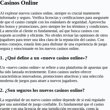
Casinos Online
Al explorar nuevos casinos online, siempre es crucial mantenerte
informado y seguro. Verifica licencias y certificaciones para asegurarte
de que el casino cumple con los estándares de seguridad. Aprovecha
los bonos y promociones, pero siempre lee los términos y condiciones.
La atención al cliente es fundamental, así que busca casinos con
soporte accesible y eficiente. No olvides revisar las opiniones de otros
jugadores para tener una idea clara de la reputación del casino. Con
estos consejos, estarás listo para disfrutar de una experiencia de juego
segura y emocionante en los nuevos casinos online.
1. ¿Qué define a un «nuevo casino online»?
Un «nuevo casino online» se refiere a una plataforma de apuestas que
ha sido lanzada recientemente. Estos casinos suelen ofrecer
características innovadoras, promociones atractivas y una selección
moderna de juegos para atraer a nuevos jugadores.
2. ¿Son seguros los nuevos casinos online?
La seguridad de un nuevo casino online depende de si está regulado
por una autoridad de juego confiable. Es fundamental que el casino
cuente con una licencia de una jurisdicción reconocida, como la