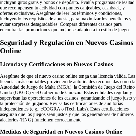
incluyan giros gratis y bonos de depósito. Evalúa programas de lealtad
que recompensen tu actividad con puntos canjeables, cashback, y
ofertas exclusivas. Asegúrate de leer los términos y condiciones,
incluyendo los requisitos de apuesta, para maximizar los beneficios y
evitar sorpresas desagradables. Compara diferentes casinos para
encontrar las promociones que mejor se adapten a tu estilo de juego.
Seguridad y Regulación en Nuevos Casinos
Online
Licencias y Certificaciones en Nuevos Casinos
Asegúrate de que el nuevo casino online tenga una licencia válida. Las
licencias más confiables provienen de autoridades reconocidas como la
Autoridad de Juego de Malta (MGA), la Comisión de Juego del Reino
Unido (UKGC) y el Gobierno de Curazao. Estas entidades regulan y
supervisan las operaciones de los casinos, garantizando el juego justo y
la protección del jugador. Revisa las certificaciones de auditorías
independientes (e.g., eCOGRA o iTech Labs). Estas certificaciones
aseguran que los juegos sean justos y que los generadores de números
aleatorios (RNG) funcionen correctamente.
Medidas de Seguridad en Nuevos Casinos Online