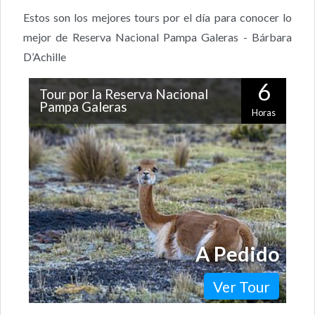
Estos son los mejores tours por el día para conocer lo
mejor de Reserva Nacional Pampa Galeras - Bárbara
D’Achille
6
Tour por la Reserva Nacional
Pampa Galeras
Horas
La vicuña es uno de los animales más representativos
de Perú y está protegida por su enorme valor natural.
En Pampa Galeras se han…
A Pedido
Ver Tour