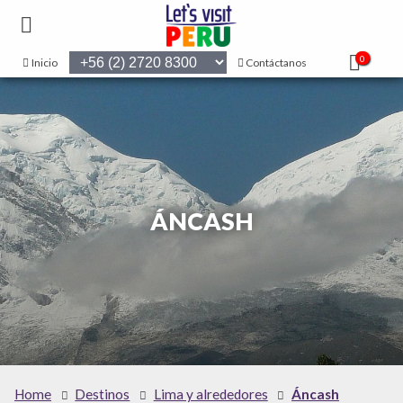
0
Inicio
Contáctanos
ÁNCASH
Home
Destinos
Lima y alrededores
Áncash