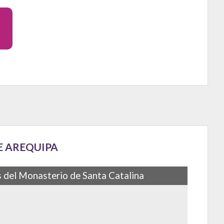
E AREQUIPA
 del Monasterio de Santa Catalina
familias arequipeñas decidieron el destino de sus hijas
ustro para llevar…