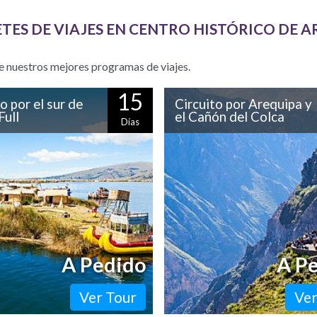
TES DE VIAJES EN CENTRO HISTÓRICO DE A
e nuestros mejores programas de viajes.
15
o por el sur de
Circuito por Arequipa y
Full
el Cañón del Colca
Días
 los principales atractivos del
Conocida como "la Ciudad Blanc
 Perú de manera pausada y
construcciones en sillar, Arequ
a. Este circuito completo te
de las ciudades más hermosas 
 conocer Lima,…
Este recorrido…
A Pedido
A P
Ver Tour
Ver