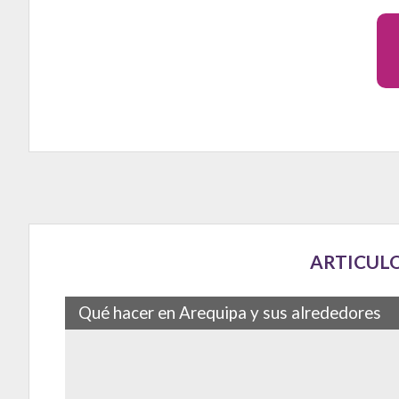
ARTICULO
Qué hacer en Arequipa y sus alrededores
Escoltada por tres majestuosos volcanes, el reino del
grandes destinos de Perú a los que vale la pena…