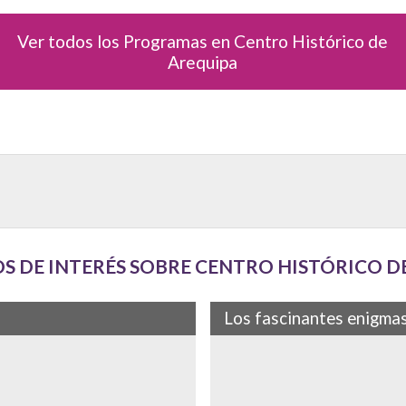
Ver todos los Programas en Centro Histórico de
Arequipa
S DE INTERÉS SOBRE CENTRO HISTÓRICO D
Los fascinantes enigmas
 sillar se alza como uno de los
Durante siglos, muchas de las 
adolescentes, enviándolas al cla