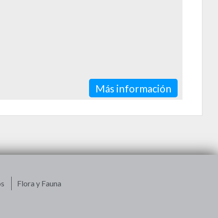
Más información
os
Flora y Fauna