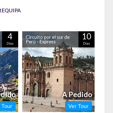
REQUIPA
4
10
Circuito por el sur de
Perú - Express
Días
Días
a" por sus
Recorre los principales atractivos de la
ipa es una
zona sur del Perú pasando por Lima,
del Perú.
Arequipa, el Cañón del Colca, el lago
Titicaca, Cusco,…
edido
A Pedido
 Tour
Ver Tour