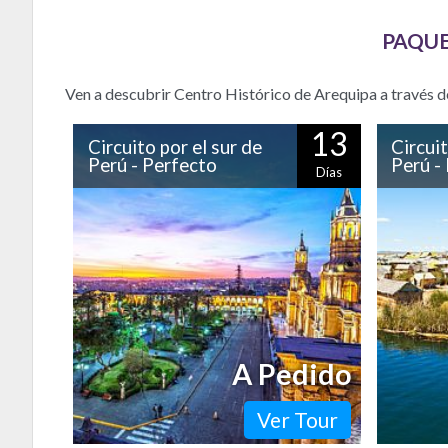
PAQUE
Ven a descubrir Centro Histórico de Arequipa a través d
13
Circuito por el sur de
Circuit
Perú - Perfecto
Perú - 
Días
Es uno de los circuitos más completos
Descubre
que podrás hacer para recorrer los
sur del
imperdibles de Perú. Por sólo mencionar
tranquil
algunas, conocerás…
llevará a
A Pedido
Ver Tour