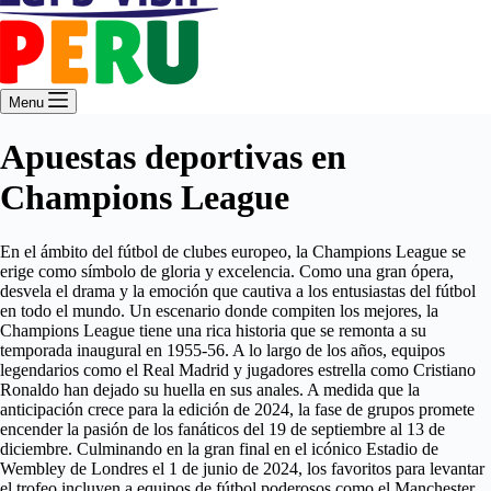
Menu
Apuestas deportivas en
Champions League
En el ámbito del fútbol de clubes europeo, la Champions League se
erige como símbolo de gloria y excelencia. Como una gran ópera,
desvela el drama y la emoción que cautiva a los entusiastas del fútbol
en todo el mundo. Un escenario donde compiten los mejores, la
Champions League tiene una rica historia que se remonta a su
temporada inaugural en 1955-56. A lo largo de los años, equipos
legendarios como el Real Madrid y jugadores estrella como Cristiano
Ronaldo han dejado su huella en sus anales. A medida que la
anticipación crece para la edición de 2024, la fase de grupos promete
encender la pasión de los fanáticos del 19 de septiembre al 13 de
diciembre. Culminando en la gran final en el icónico Estadio de
Wembley de Londres el 1 de junio de 2024, los favoritos para levantar
el trofeo incluyen a equipos de fútbol poderosos como el Manchester