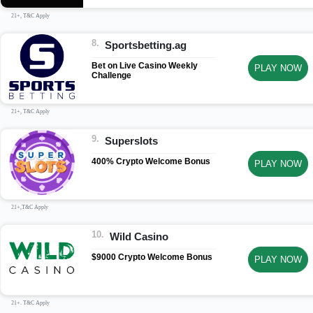
21+, T&C Apply
8.
Sportsbetting.ag
Bet on Live Casino Weekly
PLAY NOW
Challenge
21+, T&C Apply
9.
Superslots
400% Crypto Welcome Bonus
PLAY NOW
21+,T&C Apply
10.
Wild Casino
$9000 Crypto Welcome Bonus
PLAY NOW
21+. T&C Apply