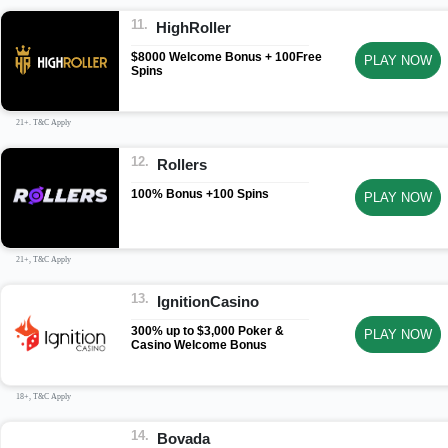
11.
HighRoller
$8000 Welcome Bonus + 100Free
PLAY NOW
Spins
21+. T&C Apply
12.
Rollers
100% Bonus +100 Spins
PLAY NOW
21+, T&C Apply
13.
IgnitionCasino
300% up to $3,000 Poker &
PLAY NOW
Casino Welcome Bonus
18+, T&C Apply
14.
Bovada