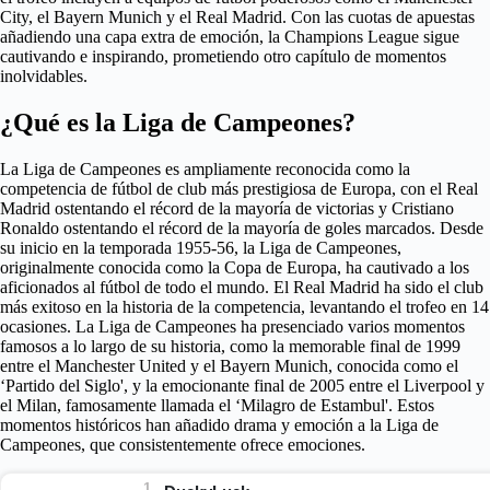
City, el Bayern Munich y el Real Madrid. Con las cuotas de apuestas
añadiendo una capa extra de emoción, la Champions League sigue
cautivando e inspirando, prometiendo otro capítulo de momentos
inolvidables.
¿Qué es la Liga de Campeones?
La Liga de Campeones es ampliamente reconocida como la
competencia de fútbol de club más prestigiosa de Europa, con el Real
Madrid ostentando el récord de la mayoría de victorias y Cristiano
Ronaldo ostentando el récord de la mayoría de goles marcados. Desde
su inicio en la temporada 1955-56, la Liga de Campeones,
originalmente conocida como la Copa de Europa, ha cautivado a los
aficionados al fútbol de todo el mundo. El Real Madrid ha sido el club
más exitoso en la historia de la competencia, levantando el trofeo en 14
ocasiones. La Liga de Campeones ha presenciado varios momentos
famosos a lo largo de su historia, como la memorable final de 1999
entre el Manchester United y el Bayern Munich, conocida como el
‘Partido del Siglo', y la emocionante final de 2005 entre el Liverpool y
el Milan, famosamente llamada el ‘Milagro de Estambul'. Estos
momentos históricos han añadido drama y emoción a la Liga de
Campeones, que consistentemente ofrece emociones.
1.