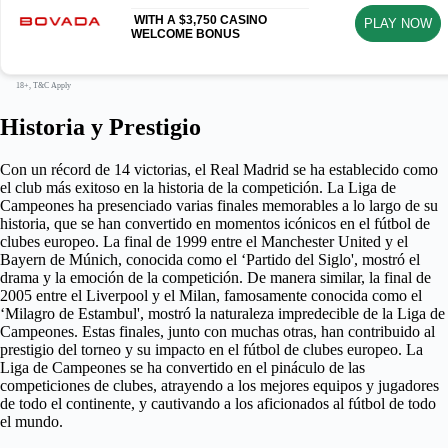
WITH A $3,750 CASINO
PLAY NOW
WELCOME BONUS
18+, T&C Apply
Historia y Prestigio
Con un récord de 14 victorias, el Real Madrid se ha establecido como
el club más exitoso en la historia de la competición. La Liga de
Campeones ha presenciado varias finales memorables a lo largo de su
historia, que se han convertido en momentos icónicos en el fútbol de
clubes europeo. La final de 1999 entre el Manchester United y el
Bayern de Múnich, conocida como el ‘Partido del Siglo', mostró el
drama y la emoción de la competición. De manera similar, la final de
2005 entre el Liverpool y el Milan, famosamente conocida como el
‘Milagro de Estambul', mostró la naturaleza impredecible de la Liga de
Campeones. Estas finales, junto con muchas otras, han contribuido al
prestigio del torneo y su impacto en el fútbol de clubes europeo. La
Liga de Campeones se ha convertido en el pináculo de las
competiciones de clubes, atrayendo a los mejores equipos y jugadores
de todo el continente, y cautivando a los aficionados al fútbol de todo
el mundo.