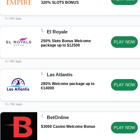
320% SLOTS BONUS
21+,T&C Apply
5.
El Royale
250% Slots Bonus Welcome
PLAY NOW
package up to $12500
21+.T&C Apply
6.
Las Atlantis
280% Welcome package up to
PLAY NOW
€14000
21+, T&C Apply
7.
BetOnline
$3000 Casino Welcome Bonus
PLAY NOW