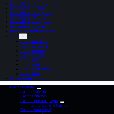
proveedores | realtime-gaming
proveedores | red-tiger
proveedores | relax-gaming
proveedores | sg-digital
proveedores | wms-gaming
proveedores | yggdrasil
que-es-el-cashout-en-betsson |
ruleta
ruleta | americana
ruleta | estrategias
ruleta | europea
ruleta | francesa
ruleta | gratis
ruleta | reglas
ruleta | ruleta móvil
ruleta | tipos
tragamonedas online
Casinos Online
Casinos Bitcoin
Casinos Nuevos
Casinos que más pagan
Cómo Ganar al Casino
Casinos para móvil