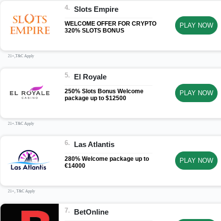
4.
Slots Empire
WELCOME OFFER FOR CRYPTO
PLAY NOW
320% SLOTS BONUS
21+,T&C Apply
5.
El Royale
250% Slots Bonus Welcome
PLAY NOW
package up to $12500
21+.T&C Apply
6.
Las Atlantis
280% Welcome package up to
PLAY NOW
€14000
21+, T&C Apply
7.
BetOnline