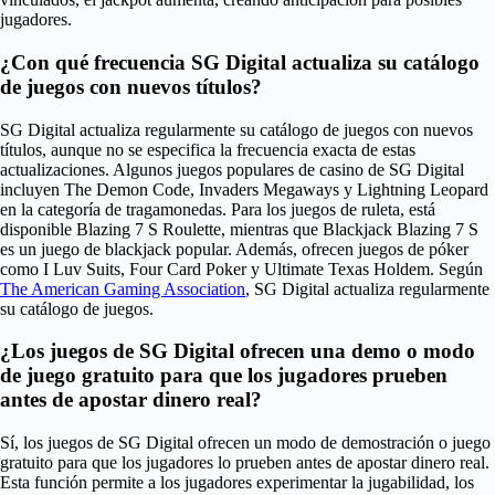
jugadores.
¿Con qué frecuencia SG Digital actualiza su catálogo
de juegos con nuevos títulos?
SG Digital actualiza regularmente su catálogo de juegos con nuevos
títulos, aunque no se especifica la frecuencia exacta de estas
actualizaciones. Algunos juegos populares de casino de SG Digital
incluyen The Demon Code, Invaders Megaways y Lightning Leopard
en la categoría de tragamonedas. Para los juegos de ruleta, está
disponible Blazing 7 S Roulette, mientras que Blackjack Blazing 7 S
es un juego de blackjack popular. Además, ofrecen juegos de póker
como I Luv Suits, Four Card Poker y Ultimate Texas Holdem. Según
The American Gaming Association
, SG Digital actualiza regularmente
su catálogo de juegos.
¿Los juegos de SG Digital ofrecen una demo o modo
de juego gratuito para que los jugadores prueben
antes de apostar dinero real?
Sí, los juegos de SG Digital ofrecen un modo de demostración o juego
gratuito para que los jugadores lo prueben antes de apostar dinero real.
Esta función permite a los jugadores experimentar la jugabilidad, los