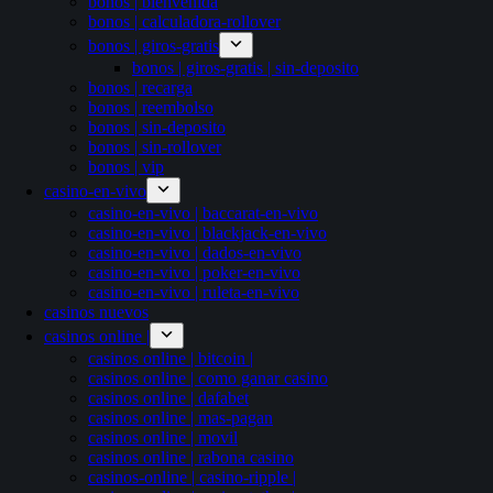
bonos | bienvenida
bonos | calculadora-rollover
bonos | giros-gratis
bonos | giros-gratis | sin-deposito
bonos | recarga
bonos | reembolso
bonos | sin-deposito
bonos | sin-rollover
bonos | vip
casino-en-vivo
casino-en-vivo | baccarat-en-vivo
casino-en-vivo | blackjack-en-vivo
casino-en-vivo | dados-en-vivo
casino-en-vivo | poker-en-vivo
casino-en-vivo | ruleta-en-vivo
casinos nuevos
casinos online |
casinos online | bitcoin |
casinos online | como ganar casino
casinos online | dafabet
casinos online | mas-pagan
casinos online | movil
casinos online | rabona casino
casinos-online | casino-ripple |