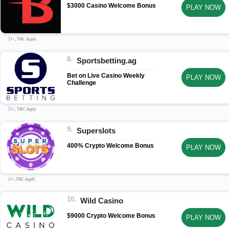
$3000 Casino Welcome Bonus
PLAY NOW
21+, T&C Apply
8.
Sportsbetting.ag
Bet on Live Casino Weekly
PLAY NOW
Challenge
21+, T&C Apply
9.
Superslots
400% Crypto Welcome Bonus
PLAY NOW
21+,T&C Apply
10.
Wild Casino
$9000 Crypto Welcome Bonus
PLAY NOW