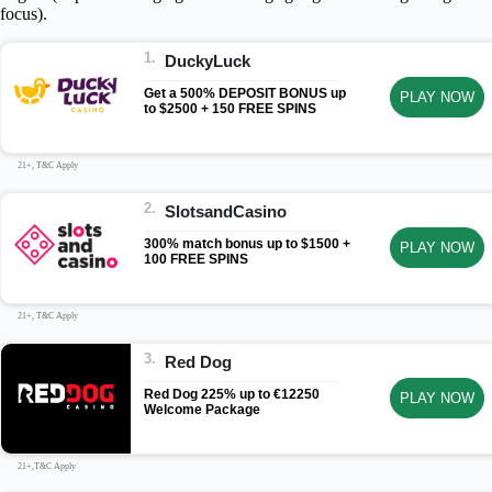
focus).
1.
DuckyLuck
Get a 500% DEPOSIT BONUS up
PLAY NOW
to $2500 + 150 FREE SPINS
21+, T&C Apply
2.
SlotsandCasino
300% match bonus up to $1500 +
PLAY NOW
100 FREE SPINS
21+, T&C Apply
3.
Red Dog
Red Dog 225% up to €12250
PLAY NOW
Welcome Package
21+,T&C Apply