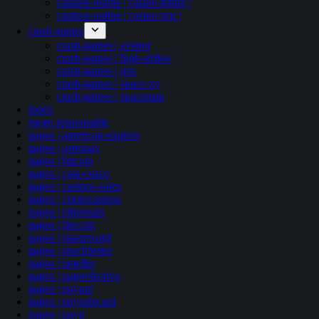
casinos-online | casino-tether |
casinos-online | casino-xrp |
crash-games
crash-games | aviator
crash-games | high-striker
crash-games | jetx
crash-games | space-xy
crash-games | spaceman
index
juego responsable
pagos | american-express
pagos | astropay
pagos | bitcoin
pagos | caja-cusco
pagos | casinos-soles
pagos | criptocasinos
pagos | ethereum
pagos | litecoin
pagos | mastercard
pagos | muchbetter
pagos | neteller
pagos | pagoefectivo
pagos | paypal
pagos | paysafecard
pagos | payu