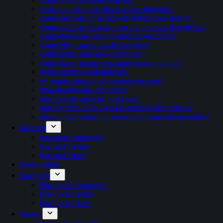
cash-out-cierre-anticipado-como-funciona |
como-analizar-un-partido-de-futbol-para-apostar |
como-calcular-las-ganancias-de-apuestas-deportivas |
como-depositar-casa-de-apuestas-metodos |
como-elegir-una-casa-de-apuestas |
como-ganar-apuestas-deportivas |
como-hacer-mi-primera-apuesta-por-internet |
doble-oportunidad-apuestas |
es-seguro-apostar-por-internet-en-peru |
guia-de-apuestas-eurocopa |
que-casa-de-apuestas-paga-mas |
que-significa-el-1×2-en-las-apuestas-deportivas |
que-son-las-cuotas-de-apuestas-y-como-interpretarlas |
baccarat
baccarat | estrategias
baccarat | reglas
baccarat | tipos
bingo online
blackjack
blackjack | estrategias
blackjack | reglas
blackjack | tipos
bonos |