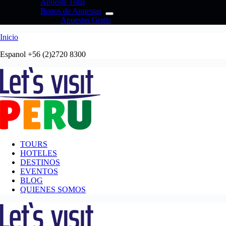
Apuesta Total
Bonos de Apuestas
Apuestas Gratis
Inicio
Espanol +56 (2)2720 8300
TOURS
HOTELES
DESTINOS
EVENTOS
BLOG
QUIENES SOMOS