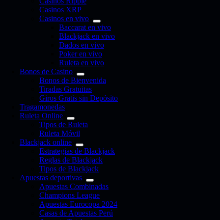
Casinos Ripple
Casinos XRP
Casinos en vivo
Baccarat en vivo
Blackjack en vivo
Dados en vivo
Poker en vivo
Ruleta en vivo
Bonos de Casino
Bonos de Bienvenida
Tiradas Gratuitas
Giros Gratis sin Depósito
Tragamonedas
Ruleta Online
Tipos de Ruleta
Ruleta Móvil
Blackjack online
Estrategias de Blackjack
Reglas de Blackjack
Tipos de Blackjack
Apuestas deportivas
Apuestas Combinadas
Champions League
Apuestas Eurocopa 2024
Casas de Apuestas Perú