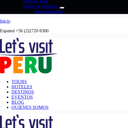
Apuesta Total
Bonos de Apuestas
Apuestas Gratis
Inicio
Espanol +56 (2)2720 8300
TOURS
HOTELES
DESTINOS
EVENTOS
BLOG
QUIENES SOMOS