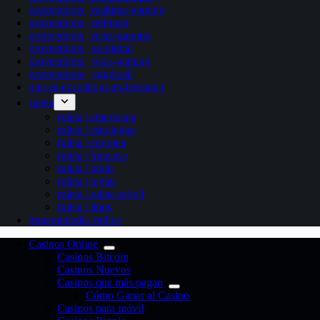
proveedores | realtime-gaming
proveedores | red-tiger
proveedores | relax-gaming
proveedores | sg-digital
proveedores | wms-gaming
proveedores | yggdrasil
que-es-el-cashout-en-betsson |
ruleta
ruleta | americana
ruleta | estrategias
ruleta | europea
ruleta | francesa
ruleta | gratis
ruleta | reglas
ruleta | ruleta móvil
ruleta | tipos
tragamonedas online
Casinos Online
Casinos Bitcoin
Casinos Nuevos
Casinos que más pagan
Cómo Ganar al Casino
Casinos para móvil