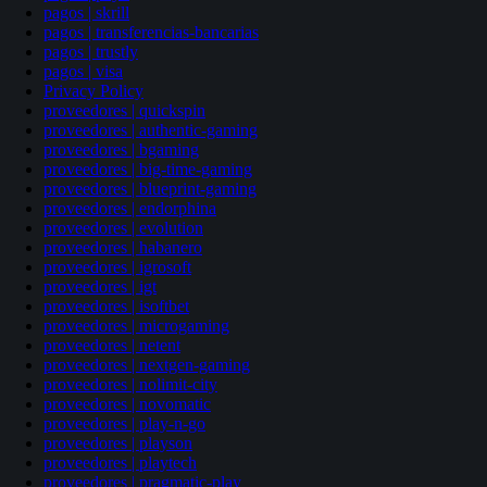
pagos | skrill
pagos | transferencias-bancarias
pagos | trustly
pagos | visa
Privacy Policy
proveedores | quickspin
proveedores | authentic-gaming
proveedores | bgaming
proveedores | big-time-gaming
proveedores | blueprint-gaming
proveedores | endorphina
proveedores | evolution
proveedores | habanero
proveedores | igrosoft
proveedores | igt
proveedores | isoftbet
proveedores | microgaming
proveedores | netent
proveedores | nextgen-gaming
proveedores | nolimit-city
proveedores | novomatic
proveedores | play-n-go
proveedores | playson
proveedores | playtech
proveedores | pragmatic-play