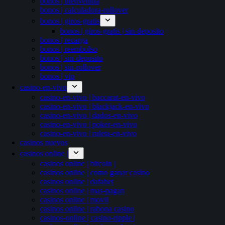
bonos | bienvenida
bonos | calculadora-rollover
bonos | giros-gratis
bonos | giros-gratis | sin-deposito
bonos | recarga
bonos | reembolso
bonos | sin-deposito
bonos | sin-rollover
bonos | vip
casino-en-vivo
casino-en-vivo | baccarat-en-vivo
casino-en-vivo | blackjack-en-vivo
casino-en-vivo | dados-en-vivo
casino-en-vivo | poker-en-vivo
casino-en-vivo | ruleta-en-vivo
casinos nuevos
casinos online |
casinos online | bitcoin |
casinos online | como ganar casino
casinos online | dafabet
casinos online | mas-pagan
casinos online | movil
casinos online | rabona casino
casinos-online | casino-ripple |