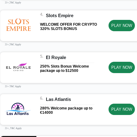
21+,T&C Apply
4.
Slots Empire
WELCOME OFFER FOR CRYPTO
PLAY NOW
320% SLOTS BONUS
21+,T&C Apply
5.
El Royale
250% Slots Bonus Welcome
PLAY NOW
package up to $12500
21+.T&C Apply
6.
Las Atlantis
280% Welcome package up to
PLAY NOW
€14000
21+, T&C Apply