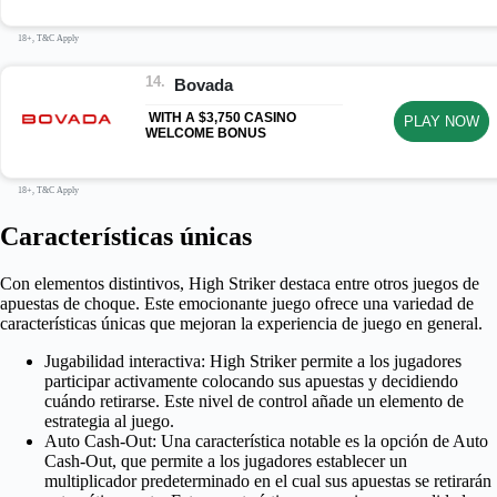
18+, T&C Apply
14.
Bovada
WITH A $3,750 CASINO
PLAY NOW
WELCOME BONUS
18+, T&C Apply
Características únicas
Con elementos distintivos, High Striker destaca entre otros juegos de
apuestas de choque. Este emocionante juego ofrece una variedad de
características únicas que mejoran la experiencia de juego en general.
Jugabilidad interactiva: High Striker permite a los jugadores
participar activamente colocando sus apuestas y decidiendo
cuándo retirarse. Este nivel de control añade un elemento de
estrategia al juego.
Auto Cash-Out: Una característica notable es la opción de Auto
Cash-Out, que permite a los jugadores establecer un
multiplicador predeterminado en el cual sus apuestas se retirarán