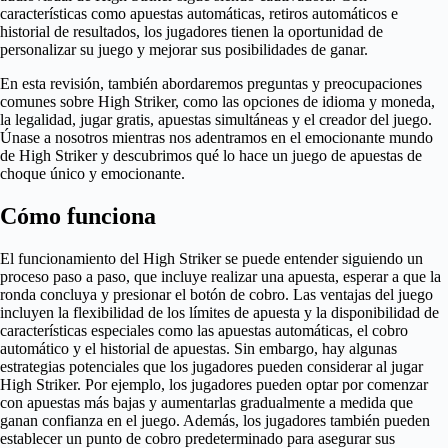
características como apuestas automáticas, retiros automáticos e
historial de resultados, los jugadores tienen la oportunidad de
personalizar su juego y mejorar sus posibilidades de ganar.
En esta revisión, también abordaremos preguntas y preocupaciones
comunes sobre High Striker, como las opciones de idioma y moneda,
la legalidad, jugar gratis, apuestas simultáneas y el creador del juego.
Únase a nosotros mientras nos adentramos en el emocionante mundo
de High Striker y descubrimos qué lo hace un juego de apuestas de
choque único y emocionante.
Cómo funciona
El funcionamiento del High Striker se puede entender siguiendo un
proceso paso a paso, que incluye realizar una apuesta, esperar a que la
ronda concluya y presionar el botón de cobro. Las ventajas del juego
incluyen la flexibilidad de los límites de apuesta y la disponibilidad de
características especiales como las apuestas automáticas, el cobro
automático y el historial de apuestas. Sin embargo, hay algunas
estrategias potenciales que los jugadores pueden considerar al jugar
High Striker. Por ejemplo, los jugadores pueden optar por comenzar
con apuestas más bajas y aumentarlas gradualmente a medida que
ganan confianza en el juego. Además, los jugadores también pueden
establecer un punto de cobro predeterminado para asegurar sus