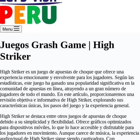
Menu
Juegos Grash Game | High
Striker
High Striker es un juego de apuestas de choque que ofrece una
experiencia emocionante y envolvente para los jugadores. Según las
estadísticas, este juego ha ganado una popularidad significativa en la
comunidad de apuestas en línea, atrayendo a un gran número de
jugadores de todo el mundo. En este artículo, proporcionaremos una
revisión objetiva e informativa de High Striker, explorando sus
características únicas, los pasos del juego y la experiencia general.
High Striker se destaca entre otros juegos de apuestas de choque
debido a su simplicidad y flexibilidad. Ofrece gráficos optimizados
para dispositivos móviles, lo que lo hace accesible y disfrutable para
los jugadores en movimiento. Aunque carece de música, la experiencia
audiovisual de High Striker sigue siendo cautivadora. Con