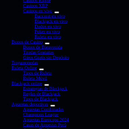
Casinos Ripple
Casinos XRP
Casinos en vivo
Baccarat en vivo
Blackjack en vivo
Dados en vivo
Poker en vivo
Ruleta en vivo
Bonos de Casino
Bonos de Bienvenida
Tiradas Gratuitas
Giros Gratis sin Depósito
Tragamonedas
Ruleta Online
Tipos de Ruleta
Ruleta Móvil
Blackjack online
Estrategias de Blackjack
Reglas de Blackjack
Tipos de Blackjack
Apuestas deportivas
Apuestas Combinadas
Champions League
Apuestas Eurocopa 2024
Casas de Apuestas Perú