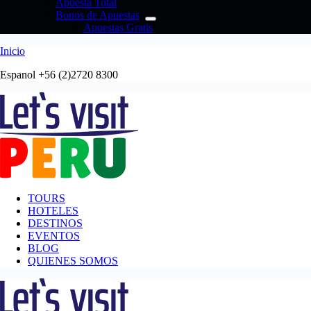
Apuesta Total
Bonos de Apuestas
Apuestas Gratis
Inicio
Espanol +56 (2)2720 8300
TOURS
HOTELES
DESTINOS
EVENTOS
BLOG
QUIENES SOMOS