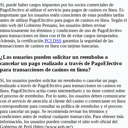
Sí, puede haber cargos impuestos por los socios comerciales de
PagoEfectivo al utilizar el servicio para pagos de casinos en línea. Es
importante que los usuarios estén conscientes de estas posibles tarifas
antes de utilizar PagoEfectivo para pagos de casinos en línea. Según el
sitio web del Gobierno Peruano, los usuarios deben revisar
minuciosamente los términos y condiciones de uso de PagoEfectivo
para transacciones en línea con el fin de evitar cargos inesperados.
Además, la certificación
PCI DSS
garantiza la seguridad de las
transacciones de casinos en línea con tarjetas bancarias.
¿Los usuarios pueden solicitar un reembolso o
cancelar un pago realizado a través de PagoEfectivo
para transacciones de casinos en línea?
Sí, los usuarios pueden solicitar un reembolso o cancelar un pago
realizado a través de PagoEfectivo para transacciones en casinos en
línea. PagoEfectivo actúa como intermediario y no tiene control sobre
el proceso de reembolso. Por lo tanto, los usuarios deben comunicarse
con el servicio de atención al cliente del casino o comerciante en línea
correspondiente para consultar su política de reembolso y el proceso
para cancelar un pago. Se recomienda revisar los términos y
condiciones antes de realizar cualquier transacción. Para obtener más
información, los usuarios pueden consultar el sitio web oficial del
Gobierno de Perú (https://www.gob.pe/).