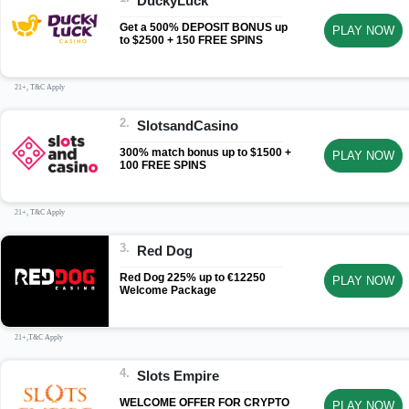
DuckyLuck
Get a 500% DEPOSIT BONUS up
PLAY NOW
to $2500 + 150 FREE SPINS
21+, T&C Apply
2.
SlotsandCasino
300% match bonus up to $1500 +
PLAY NOW
100 FREE SPINS
21+, T&C Apply
3.
Red Dog
Red Dog 225% up to €12250
PLAY NOW
Welcome Package
21+,T&C Apply
4.
Slots Empire
WELCOME OFFER FOR CRYPTO
PLAY NOW