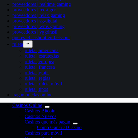
proveedores | realtime-gaming
proveedores | red-tiger
proveedores | relax-gaming
proveedores | sg-digital
proveedores | wms-gaming
proveedores | yggdrasil
que-es-el-cashout-en-betsson |
ruleta
ruleta | americana
ruleta | estrategias
ruleta | europea
ruleta | francesa
ruleta | gratis
ruleta | reglas
ruleta | ruleta móvil
ruleta | tipos
tragamonedas online
Casinos Online
Casinos Bitcoin
Casinos Nuevos
Casinos que más pagan
Cómo Ganar al Casino
Casinos para móvil