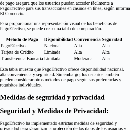
de pago asegura que los usuarios puedan acceder fácilmente a
PagoEfectivo para sus transacciones en casinos en línea, según informa
El Comercio.
Para proporcionar una representación visual de los beneficios de
PagoEfectivo, se puede crear una tabla de comparación.
Método de Pago
Disponibilidad
Conveniencia
Seguridad
PagoEfectivo
Nacional
Alta
Alta
Tarjeta de Crédito
Limitada
Alta
Alta
Transferencia Bancaria
Limitada
Moderada
Alta
Esta tabla muestra que PagoEfectivo ofrece disponibilidad nacional,
alta conveniencia y seguridad. Sin embargo, los usuarios también
pueden considerar otros métodos de pago según sus preferencias y
requisitos individuales.
Medidas de seguridad y privacidad
Seguridad y Medidas de Privacidad:
PagoEfectivo ha implementado estrictas medidas de seguridad y
privacidad para garantizar la protección de los datos de los usuarios y