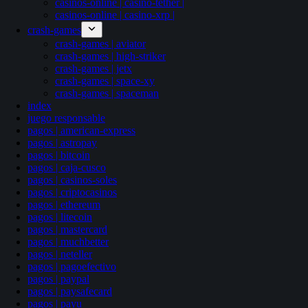
casinos-online | casino-tether |
casinos-online | casino-xrp |
crash-games
crash-games | aviator
crash-games | high-striker
crash-games | jetx
crash-games | space-xy
crash-games | spaceman
index
juego responsable
pagos | american-express
pagos | astropay
pagos | bitcoin
pagos | caja-cusco
pagos | casinos-soles
pagos | criptocasinos
pagos | ethereum
pagos | litecoin
pagos | mastercard
pagos | muchbetter
pagos | neteller
pagos | pagoefectivo
pagos | paypal
pagos | paysafecard
pagos | payu