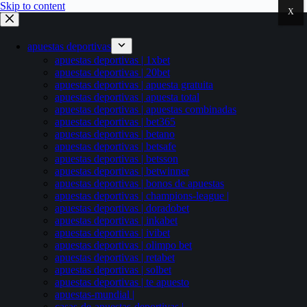
Skip to content
X
apuestas deportivas
apuestas deportivas | 1xbet
apuestas deportivas | 20bet
apuestas deportivas | apuesta gratuita
apuestas deportivas | apuesta total
apuestas deportivas | apuestas combinadas
apuestas deportivas | bet365
apuestas deportivas | betano
apuestas deportivas | betsafe
apuestas deportivas | betsson
apuestas deportivas | betwinner
apuestas deportivas | bonos de apuestas
apuestas deportivas | champions-league |
apuestas deportivas | doradobet
apuestas deportivas | inkabet
apuestas deportivas | ivibet
apuestas deportivas | olimpo bet
apuestas deportivas | retabet
apuestas deportivas | solbet
apuestas deportivas | te apuesto
apuestas-mundial |
casas-de-apuestas-deportivas |