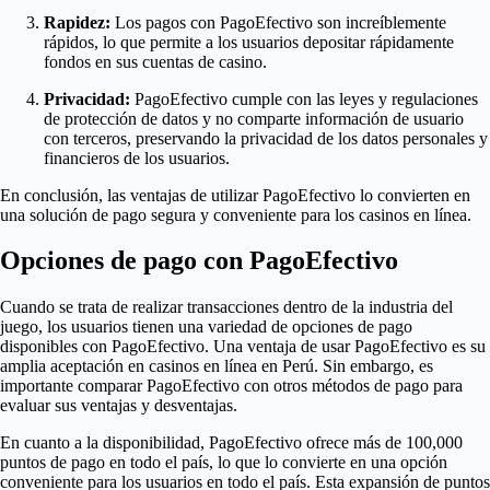
Rapidez:
Los pagos con PagoEfectivo son increíblemente
rápidos, lo que permite a los usuarios depositar rápidamente
fondos en sus cuentas de casino.
Privacidad:
PagoEfectivo cumple con las leyes y regulaciones
de protección de datos y no comparte información de usuario
con terceros, preservando la privacidad de los datos personales y
financieros de los usuarios.
En conclusión, las ventajas de utilizar PagoEfectivo lo convierten en
una solución de pago segura y conveniente para los casinos en línea.
Opciones de pago con PagoEfectivo
Cuando se trata de realizar transacciones dentro de la industria del
juego, los usuarios tienen una variedad de opciones de pago
disponibles con PagoEfectivo. Una ventaja de usar PagoEfectivo es su
amplia aceptación en casinos en línea en Perú. Sin embargo, es
importante comparar PagoEfectivo con otros métodos de pago para
evaluar sus ventajas y desventajas.
En cuanto a la disponibilidad, PagoEfectivo ofrece más de 100,000
puntos de pago en todo el país, lo que lo convierte en una opción
conveniente para los usuarios en todo el país. Esta expansión de puntos